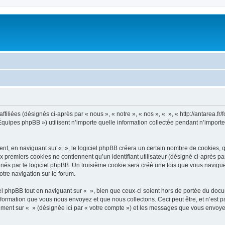
filiées (désignés ci-après par « nous », « notre », « nos », « », « http://antarea.fr/f
uipes phpBB ») utilisent n’importe quelle information collectée pendant n’importe q
, en naviguant sur « », le logiciel phpBB créera un certain nombre de cookies, qui 
 premiers cookies ne contiennent qu’un identifiant utilisateur (désigné ci-après par «
és par le logiciel phpBB. Un troisième cookie sera créé une fois que vous naviguerez
otre navigation sur le forum.
 phpBB tout en naviguant sur « », bien que ceux-ci soient hors de portée du docu
formation que vous nous envoyez et que nous collectons. Ceci peut être, et n’est pas
trement sur « » (désignée ici par « votre compte ») et les messages que vous envoye