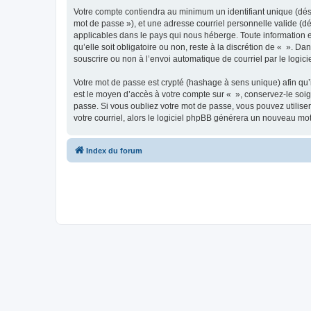
Votre compte contiendra au minimum un identifiant unique (dési
mot de passe »), et une adresse courriel personnelle valide (dé
applicables dans le pays qui nous héberge. Toute information e
qu’elle soit obligatoire ou non, reste à la discrétion de « ». D
souscrire ou non à l’envoi automatique de courriel par le logic
Votre mot de passe est crypté (hashage à sens unique) afin qu’i
est le moyen d’accès à votre compte sur « », conservez-le so
passe. Si vous oubliez votre mot de passe, vous pouvez utiliser
votre courriel, alors le logiciel phpBB générera un nouveau mo
Index du forum