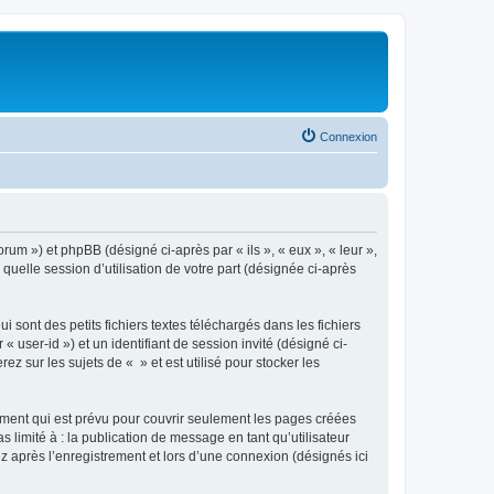
Connexion
orum ») et phpBB (désigné ci-après par « ils », « eux », « leur »,
uelle session d’utilisation de votre part (désignée ci-après
sont des petits fichiers textes téléchargés dans les fichiers
 user-id ») et un identifiant de session invité (désigné ci-
 sur les sujets de « » et est utilisé pour stocker les
ment qui est prévu pour couvrir seulement les pages créées
 limité à : la publication de message en tant qu’utilisateur
z après l’enregistrement et lors d’une connexion (désignés ici