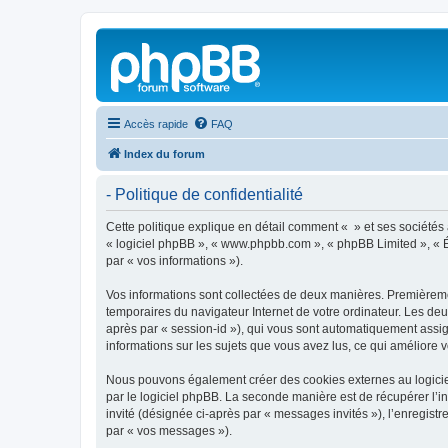
Accès rapide
FAQ
Index du forum
- Politique de confidentialité
Cette politique explique en détail comment « » et ses sociétés af
« logiciel phpBB », « www.phpbb.com », « phpBB Limited », « Éq
par « vos informations »).
Vos informations sont collectées de deux manières. Premièrement
temporaires du navigateur Internet de votre ordinateur. Les deux
après par « session-id »), qui vous sont automatiquement assign
informations sur les sujets que vous avez lus, ce qui améliore v
Nous pouvons également créer des cookies externes au logiciel
par le logiciel phpBB. La seconde manière est de récupérer l’in
invité (désignée ci-après par « messages invités »), l’enregis
par « vos messages »).