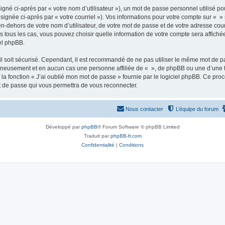
gné ci-après par « votre nom d’utilisateur »), un mot de passe personnel utilisé po
signée ci-après par « votre courriel »). Vos informations pour votre compte sur « »
n-dehors de votre nom d’utilisateur, de votre mot de passe et de votre adresse cour
ans tous les cas, vous pouvez choisir quelle information de votre compte sera affich
iel phpBB.
l soit sécurisé. Cependant, il est recommandé de ne pas utiliser le même mot de pas
igneusement et en aucun cas une personne affiliée de « », de phpBB ou une d’une 
 la fonction « J’ai oublié mon mot de passe » fournie par le logiciel phpBB. Ce pro
t de passe qui vous permettra de vous reconnecter.
Nous contacter
L’équipe du forum
Développé par
phpBB
® Forum Software © phpBB Limited
Traduit par
phpBB-fr.com
Confidentialité
|
Conditions