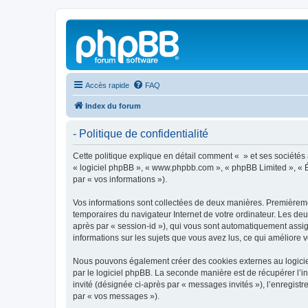
Accès rapide
FAQ
Index du forum
- Politique de confidentialité
Cette politique explique en détail comment « » et ses sociétés af
« logiciel phpBB », « www.phpbb.com », « phpBB Limited », « Éq
par « vos informations »).
Vos informations sont collectées de deux manières. Premièrement
temporaires du navigateur Internet de votre ordinateur. Les deux
après par « session-id »), qui vous sont automatiquement assign
informations sur les sujets que vous avez lus, ce qui améliore v
Nous pouvons également créer des cookies externes au logiciel
par le logiciel phpBB. La seconde manière est de récupérer l’in
invité (désignée ci-après par « messages invités »), l’enregis
par « vos messages »).