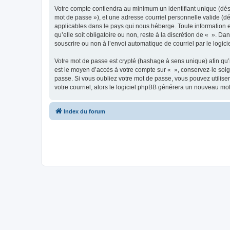
Votre compte contiendra au minimum un identifiant unique (dési
mot de passe »), et une adresse courriel personnelle valide (dé
applicables dans le pays qui nous héberge. Toute information e
qu’elle soit obligatoire ou non, reste à la discrétion de « ». D
souscrire ou non à l’envoi automatique de courriel par le logic
Votre mot de passe est crypté (hashage à sens unique) afin qu’i
est le moyen d’accès à votre compte sur « », conservez-le so
passe. Si vous oubliez votre mot de passe, vous pouvez utiliser
votre courriel, alors le logiciel phpBB générera un nouveau mo
Index du forum