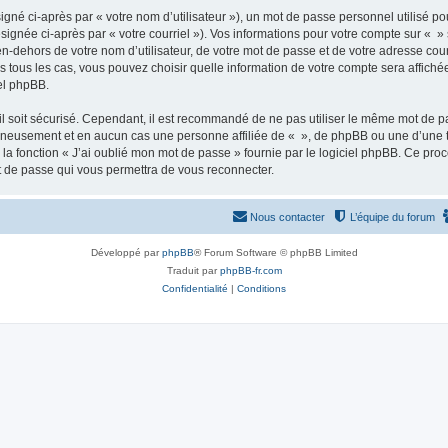
gné ci-après par « votre nom d’utilisateur »), un mot de passe personnel utilisé po
signée ci-après par « votre courriel »). Vos informations pour votre compte sur « »
n-dehors de votre nom d’utilisateur, de votre mot de passe et de votre adresse cour
ans tous les cas, vous pouvez choisir quelle information de votre compte sera affich
iel phpBB.
l soit sécurisé. Cependant, il est recommandé de ne pas utiliser le même mot de pas
igneusement et en aucun cas une personne affiliée de « », de phpBB ou une d’une 
 la fonction « J’ai oublié mon mot de passe » fournie par le logiciel phpBB. Ce pro
t de passe qui vous permettra de vous reconnecter.
Nous contacter
L’équipe du forum
Développé par
phpBB
® Forum Software © phpBB Limited
Traduit par
phpBB-fr.com
Confidentialité
|
Conditions