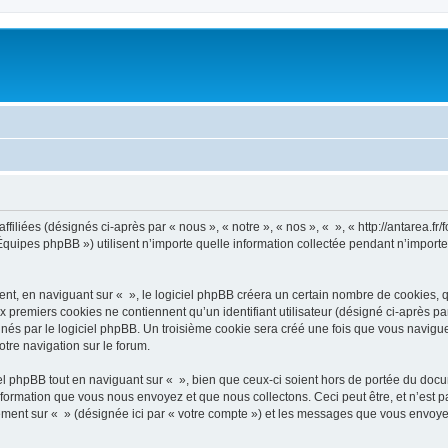
filiées (désignés ci-après par « nous », « notre », « nos », « », « http://antarea.fr/f
uipes phpBB ») utilisent n’importe quelle information collectée pendant n’importe q
, en naviguant sur « », le logiciel phpBB créera un certain nombre de cookies, qui 
 premiers cookies ne contiennent qu’un identifiant utilisateur (désigné ci-après par «
és par le logiciel phpBB. Un troisième cookie sera créé une fois que vous naviguerez
otre navigation sur le forum.
 phpBB tout en naviguant sur « », bien que ceux-ci soient hors de portée du docu
formation que vous nous envoyez et que nous collectons. Ceci peut être, et n’est pas
trement sur « » (désignée ici par « votre compte ») et les messages que vous envoye