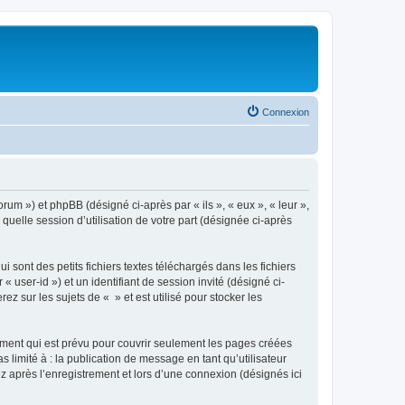
Connexion
orum ») et phpBB (désigné ci-après par « ils », « eux », « leur »,
uelle session d’utilisation de votre part (désignée ci-après
sont des petits fichiers textes téléchargés dans les fichiers
 user-id ») et un identifiant de session invité (désigné ci-
 sur les sujets de « » et est utilisé pour stocker les
ment qui est prévu pour couvrir seulement les pages créées
 limité à : la publication de message en tant qu’utilisateur
z après l’enregistrement et lors d’une connexion (désignés ici