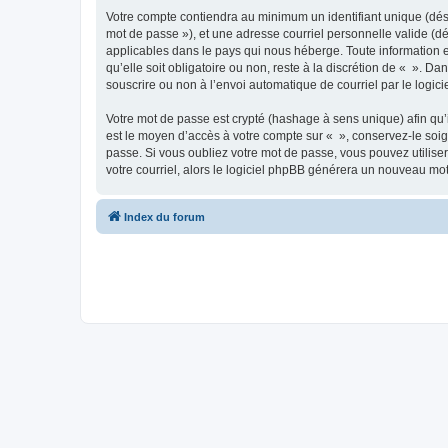
Votre compte contiendra au minimum un identifiant unique (dési
mot de passe »), et une adresse courriel personnelle valide (dé
applicables dans le pays qui nous héberge. Toute information e
qu’elle soit obligatoire ou non, reste à la discrétion de « ». D
souscrire ou non à l’envoi automatique de courriel par le logic
Votre mot de passe est crypté (hashage à sens unique) afin qu’i
est le moyen d’accès à votre compte sur « », conservez-le so
passe. Si vous oubliez votre mot de passe, vous pouvez utiliser
votre courriel, alors le logiciel phpBB générera un nouveau mo
Index du forum