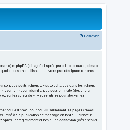
Connexion
orum ») et phpBB (désigné ci-après par « ils », « eux », « leur »,
uelle session d’utilisation de votre part (désignée ci-après
sont des petits fichiers textes téléchargés dans les fichiers
 user-id ») et un identifiant de session invité (désigné ci-
 sur les sujets de « » et est utilisé pour stocker les
ment qui est prévu pour couvrir seulement les pages créées
 limité à : la publication de message en tant qu’utilisateur
z après l’enregistrement et lors d’une connexion (désignés ici