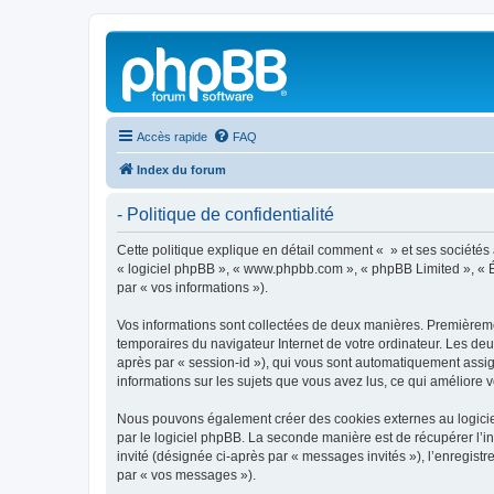
Accès rapide
FAQ
Index du forum
- Politique de confidentialité
Cette politique explique en détail comment « » et ses sociétés af
« logiciel phpBB », « www.phpbb.com », « phpBB Limited », « Éq
par « vos informations »).
Vos informations sont collectées de deux manières. Premièrement
temporaires du navigateur Internet de votre ordinateur. Les deux
après par « session-id »), qui vous sont automatiquement assign
informations sur les sujets que vous avez lus, ce qui améliore v
Nous pouvons également créer des cookies externes au logiciel
par le logiciel phpBB. La seconde manière est de récupérer l’in
invité (désignée ci-après par « messages invités »), l’enregis
par « vos messages »).