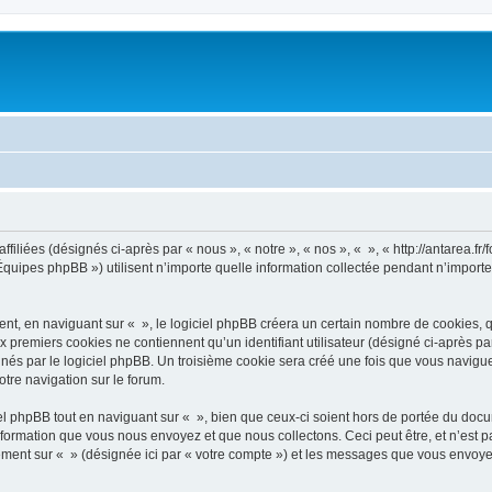
filiées (désignés ci-après par « nous », « notre », « nos », « », « http://antarea.fr/f
uipes phpBB ») utilisent n’importe quelle information collectée pendant n’importe q
, en naviguant sur « », le logiciel phpBB créera un certain nombre de cookies, qui 
 premiers cookies ne contiennent qu’un identifiant utilisateur (désigné ci-après par «
és par le logiciel phpBB. Un troisième cookie sera créé une fois que vous naviguerez
otre navigation sur le forum.
 phpBB tout en naviguant sur « », bien que ceux-ci soient hors de portée du docu
formation que vous nous envoyez et que nous collectons. Ceci peut être, et n’est pas
trement sur « » (désignée ici par « votre compte ») et les messages que vous envoye