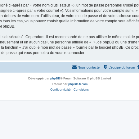
gné ci-après par « votre nom d’utilisateur »), un mot de passe personnel utilisé po
signée ci-après par « votre courriel »). Vos informations pour votre compte sur « »
n-dehors de votre nom d’utilisateur, de votre mot de passe et de votre adresse cour
ans tous les cas, vous pouvez choisir quelle information de votre compte sera affich
iel phpBB.
l soit sécurisé. Cependant, il est recommandé de ne pas utiliser le même mot de pas
igneusement et en aucun cas une personne affiliée de « », de phpBB ou une d’une 
 la fonction « J’ai oublié mon mot de passe » fournie par le logiciel phpBB. Ce pro
t de passe qui vous permettra de vous reconnecter.
Nous contacter
L’équipe du forum
Développé par
phpBB
® Forum Software © phpBB Limited
Traduit par
phpBB-fr.com
Confidentialité
|
Conditions