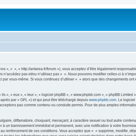
nos », « », « http://antarea.fr/forum »), vous acceptez d’être légalement responsabl
rs n’accédez pas et/ou n’utilisez pas « ». Nous pouvons modifier celles-ci à n’im
es-ci par vous-même. Si vous continuez d’utiliser « » alors que des changements on
ls », « eux », « leur », « logiciel phpBB », « www.phpbb.com », « phpBB Limited »,
-après par « GPL ») et qui peut être téléchargé depuis
www.phpbb.com
. Le logicie
acceptons pas comme contenu ou conduite permis. Pour de plus amples informations
lgaire, diffamatoire, choquant, menaçant, à caractère sexuel ou tout autre contenu 
er à un bannissement immédiat et permanent, avec une notification à votre fourniss
 au renforcement de ces conditions. Vous acceptez que « » supprime, modifie, dépl