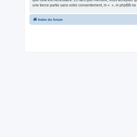
que cela est nécessaire. En tant que membre, vous acceptez qu
une tierce partie sans votre consentement, ni « », ni phpBB n
Index du forum