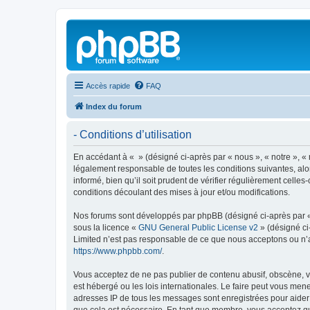
Accès rapide
FAQ
Index du forum
- Conditions d’utilisation
En accédant à « » (désigné ci-après par « nous », « notre », « 
légalement responsable de toutes les conditions suivantes, alo
informé, bien qu’il soit prudent de vérifier régulièrement cell
conditions découlant des mises à jour et/ou modifications.
Nos forums sont développés par phpBB (désigné ci-après par « i
sous la licence «
GNU General Public License v2
» (désigné ci
Limited n’est pas responsable de ce que nous acceptons ou n’
https://www.phpbb.com/
.
Vous acceptez de ne pas publier de contenu abusif, obscène, vu
est hébergé ou les lois internationales. Le faire peut vous men
adresses IP de tous les messages sont enregistrées pour aider