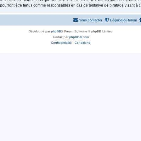
e toutes les informations que vous avez saisies soient stockées dans notre base d
e pourront être tenus comme responsables en cas de tentative de piratage visant à
Nous contacter
L’équipe du forum
Développé par
phpBB
® Forum Software © phpBB Limited
Traduit par
phpBB-fr.com
Confidentialité
|
Conditions