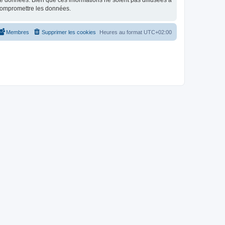
e données. Bien que ces informations ne soient pas diffusées à
 compromettre les données.
Membres
Supprimer les cookies
Heures au format
UTC+02:00