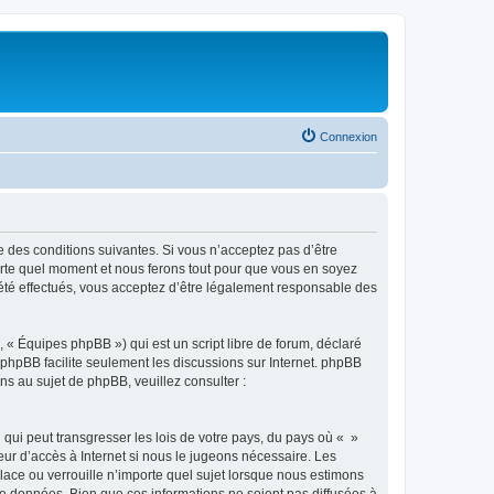
Connexion
e des conditions suivantes. Si vous n’acceptez pas d’être
porte quel moment et nous ferons tout pour que vous en soyez
t été effectués, vous acceptez d’être légalement responsable des
 « Équipes phpBB ») qui est un script libre de forum, déclaré
l phpBB facilite seulement les discussions sur Internet. phpBB
 au sujet de phpBB, veuillez consulter :
qui peut transgresser les lois de votre pays, du pays où « »
eur d’accès à Internet si nous le jugeons nécessaire. Les
ace ou verrouille n’importe quel sujet lorsque nous estimons