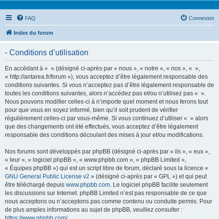
FAQ
Connexion
Index du forum
- Conditions d’utilisation
En accédant à « » (désigné ci-après par « nous », « notre », « nos », « »,
« http://antarea.fr/forum »), vous acceptez d’être légalement responsable des
conditions suivantes. Si vous n’acceptez pas d’être légalement responsable de
toutes les conditions suivantes, alors n’accédez pas et/ou n’utilisez pas « ».
Nous pouvons modifier celles-ci à n’importe quel moment et nous ferons tout
pour que vous en soyez informé, bien qu’il soit prudent de vérifier
régulièrement celles-ci par vous-même. Si vous continuez d’utiliser « » alors
que des changements ont été effectués, vous acceptez d’être légalement
responsable des conditions découlant des mises à jour et/ou modifications.
Nos forums sont développés par phpBB (désigné ci-après par « ils », « eux »,
« leur », « logiciel phpBB », « www.phpbb.com », « phpBB Limited »,
« Équipes phpBB ») qui est un script libre de forum, déclaré sous la licence «
GNU General Public License v2
» (désigné ci-après par « GPL ») et qui peut
être téléchargé depuis
www.phpbb.com
. Le logiciel phpBB facilite seulement
les discussions sur Internet. phpBB Limited n’est pas responsable de ce que
nous acceptons ou n’acceptons pas comme contenu ou conduite permis. Pour
de plus amples informations au sujet de phpBB, veuillez consulter :
https://www.phpbb.com/
.