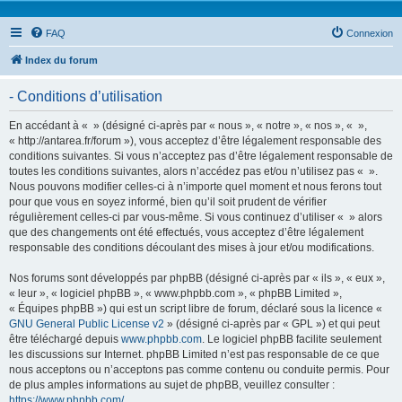
FAQ
Connexion
Index du forum
- Conditions d’utilisation
En accédant à « » (désigné ci-après par « nous », « notre », « nos », « »,
« http://antarea.fr/forum »), vous acceptez d’être légalement responsable des
conditions suivantes. Si vous n’acceptez pas d’être légalement responsable de
toutes les conditions suivantes, alors n’accédez pas et/ou n’utilisez pas « ».
Nous pouvons modifier celles-ci à n’importe quel moment et nous ferons tout
pour que vous en soyez informé, bien qu’il soit prudent de vérifier
régulièrement celles-ci par vous-même. Si vous continuez d’utiliser « » alors
que des changements ont été effectués, vous acceptez d’être légalement
responsable des conditions découlant des mises à jour et/ou modifications.
Nos forums sont développés par phpBB (désigné ci-après par « ils », « eux »,
« leur », « logiciel phpBB », « www.phpbb.com », « phpBB Limited »,
« Équipes phpBB ») qui est un script libre de forum, déclaré sous la licence «
GNU General Public License v2
» (désigné ci-après par « GPL ») et qui peut
être téléchargé depuis
www.phpbb.com
. Le logiciel phpBB facilite seulement
les discussions sur Internet. phpBB Limited n’est pas responsable de ce que
nous acceptons ou n’acceptons pas comme contenu ou conduite permis. Pour
de plus amples informations au sujet de phpBB, veuillez consulter :
https://www.phpbb.com/
.