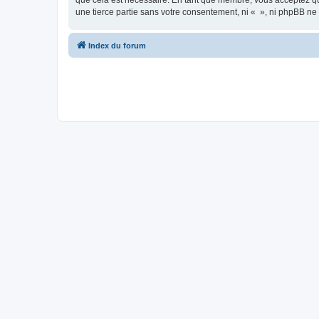
que cela est nécessaire. En tant que membre, vous acceptez qu
une tierce partie sans votre consentement, ni « », ni phpBB n
Index du forum