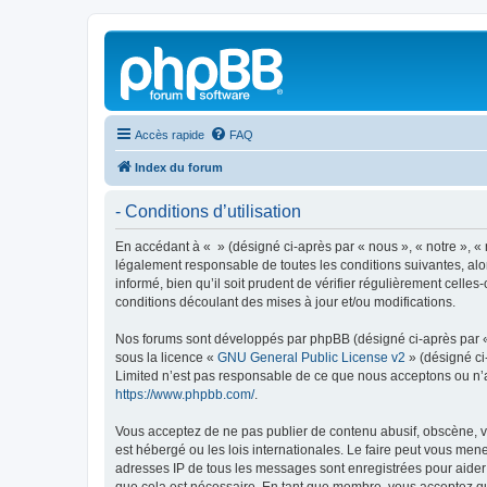
Accès rapide
FAQ
Index du forum
- Conditions d’utilisation
En accédant à « » (désigné ci-après par « nous », « notre », « 
légalement responsable de toutes les conditions suivantes, alo
informé, bien qu’il soit prudent de vérifier régulièrement cell
conditions découlant des mises à jour et/ou modifications.
Nos forums sont développés par phpBB (désigné ci-après par « i
sous la licence «
GNU General Public License v2
» (désigné ci
Limited n’est pas responsable de ce que nous acceptons ou n’
https://www.phpbb.com/
.
Vous acceptez de ne pas publier de contenu abusif, obscène, vu
est hébergé ou les lois internationales. Le faire peut vous men
adresses IP de tous les messages sont enregistrées pour aider