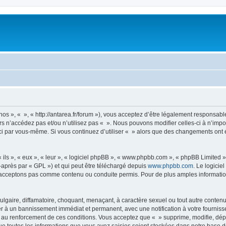
nos », « », « http://antarea.fr/forum »), vous acceptez d’être légalement responsabl
rs n’accédez pas et/ou n’utilisez pas « ». Nous pouvons modifier celles-ci à n’im
es-ci par vous-même. Si vous continuez d’utiliser « » alors que des changements on
ls », « eux », « leur », « logiciel phpBB », « www.phpbb.com », « phpBB Limited »,
-après par « GPL ») et qui peut être téléchargé depuis
www.phpbb.com
. Le logicie
acceptons pas comme contenu ou conduite permis. Pour de plus amples informations
lgaire, diffamatoire, choquant, menaçant, à caractère sexuel ou tout autre contenu 
er à un bannissement immédiat et permanent, avec une notification à votre fourniss
 au renforcement de ces conditions. Vous acceptez que « » supprime, modifie, dépl