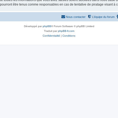
e toutes les informations que vous avez saisies soient stockées dans notre base d
e pourront être tenus comme responsables en cas de tentative de piratage visant à
Nous contacter
L’équipe du forum
Développé par
phpBB
® Forum Software © phpBB Limited
Traduit par
phpBB-fr.com
Confidentialité
|
Conditions