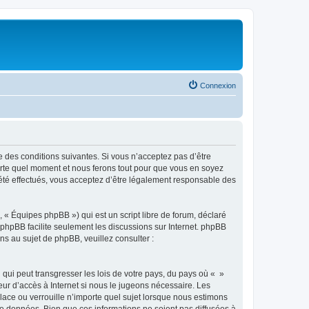
Connexion
e des conditions suivantes. Si vous n’acceptez pas d’être
porte quel moment et nous ferons tout pour que vous en soyez
t été effectués, vous acceptez d’être légalement responsable des
 « Équipes phpBB ») qui est un script libre de forum, déclaré
l phpBB facilite seulement les discussions sur Internet. phpBB
 au sujet de phpBB, veuillez consulter :
qui peut transgresser les lois de votre pays, du pays où « »
eur d’accès à Internet si nous le jugeons nécessaire. Les
ace ou verrouille n’importe quel sujet lorsque nous estimons