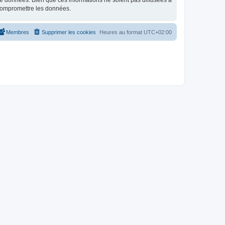
e données. Bien que ces informations ne soient pas diffusées à
 compromettre les données.
Membres
Supprimer les cookies
Heures au format
UTC+02:00