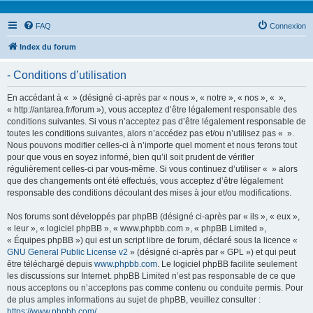
FAQ
Connexion
Index du forum
- Conditions d’utilisation
En accédant à « » (désigné ci-après par « nous », « notre », « nos », « »,
« http://antarea.fr/forum »), vous acceptez d’être légalement responsable des
conditions suivantes. Si vous n’acceptez pas d’être légalement responsable de
toutes les conditions suivantes, alors n’accédez pas et/ou n’utilisez pas « ».
Nous pouvons modifier celles-ci à n’importe quel moment et nous ferons tout
pour que vous en soyez informé, bien qu’il soit prudent de vérifier
régulièrement celles-ci par vous-même. Si vous continuez d’utiliser « » alors
que des changements ont été effectués, vous acceptez d’être légalement
responsable des conditions découlant des mises à jour et/ou modifications.
Nos forums sont développés par phpBB (désigné ci-après par « ils », « eux »,
« leur », « logiciel phpBB », « www.phpbb.com », « phpBB Limited »,
« Équipes phpBB ») qui est un script libre de forum, déclaré sous la licence «
GNU General Public License v2
» (désigné ci-après par « GPL ») et qui peut
être téléchargé depuis
www.phpbb.com
. Le logiciel phpBB facilite seulement
les discussions sur Internet. phpBB Limited n’est pas responsable de ce que
nous acceptons ou n’acceptons pas comme contenu ou conduite permis. Pour
de plus amples informations au sujet de phpBB, veuillez consulter :
https://www.phpbb.com/
.