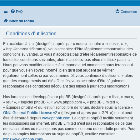
FAQ
Connexion
Index du forum
- Conditions d’utilisation
En accédant à « » (désigné ci-après par « nous », « notre », « nos », « »,
« http://antarea.fr/forum »), vous acceptez d’être légalement responsable des
conditions suivantes. Si vous n’acceptez pas d’être légalement responsable de
toutes les conditions suivantes, alors n’accédez pas et/ou n’utilisez pas « ».
Nous pouvons modifier celles-ci à n’importe quel moment et nous ferons tout
pour que vous en soyez informé, bien qu’il soit prudent de vérifier
régulièrement celles-ci par vous-même. Si vous continuez d’utiliser « » alors
que des changements ont été effectués, vous acceptez d’être légalement
responsable des conditions découlant des mises à jour et/ou modifications.
Nos forums sont développés par phpBB (désigné ci-après par « ils », « eux »,
« leur », « logiciel phpBB », « www.phpbb.com », « phpBB Limited »,
« Équipes phpBB ») qui est un script libre de forum, déclaré sous la licence «
GNU General Public License v2
» (désigné ci-après par « GPL ») et qui peut
être téléchargé depuis
www.phpbb.com
. Le logiciel phpBB facilite seulement
les discussions sur Internet. phpBB Limited n’est pas responsable de ce que
nous acceptons ou n’acceptons pas comme contenu ou conduite permis. Pour
de plus amples informations au sujet de phpBB, veuillez consulter :
https://www.phpbb.com/
.