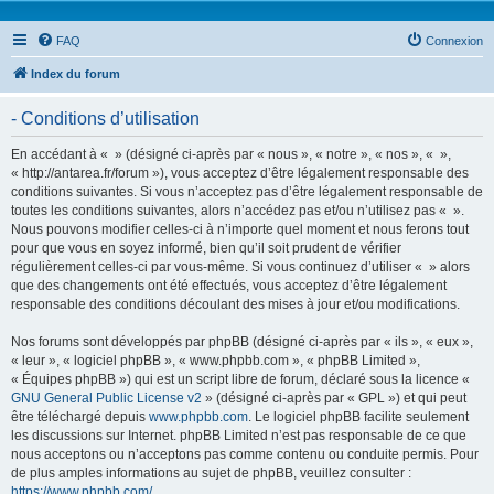
FAQ
Connexion
Index du forum
- Conditions d’utilisation
En accédant à « » (désigné ci-après par « nous », « notre », « nos », « »,
« http://antarea.fr/forum »), vous acceptez d’être légalement responsable des
conditions suivantes. Si vous n’acceptez pas d’être légalement responsable de
toutes les conditions suivantes, alors n’accédez pas et/ou n’utilisez pas « ».
Nous pouvons modifier celles-ci à n’importe quel moment et nous ferons tout
pour que vous en soyez informé, bien qu’il soit prudent de vérifier
régulièrement celles-ci par vous-même. Si vous continuez d’utiliser « » alors
que des changements ont été effectués, vous acceptez d’être légalement
responsable des conditions découlant des mises à jour et/ou modifications.
Nos forums sont développés par phpBB (désigné ci-après par « ils », « eux »,
« leur », « logiciel phpBB », « www.phpbb.com », « phpBB Limited »,
« Équipes phpBB ») qui est un script libre de forum, déclaré sous la licence «
GNU General Public License v2
» (désigné ci-après par « GPL ») et qui peut
être téléchargé depuis
www.phpbb.com
. Le logiciel phpBB facilite seulement
les discussions sur Internet. phpBB Limited n’est pas responsable de ce que
nous acceptons ou n’acceptons pas comme contenu ou conduite permis. Pour
de plus amples informations au sujet de phpBB, veuillez consulter :
https://www.phpbb.com/
.