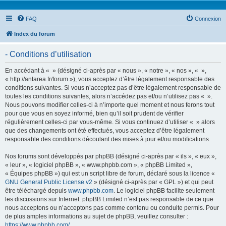
FAQ
Connexion
Index du forum
- Conditions d’utilisation
En accédant à « » (désigné ci-après par « nous », « notre », « nos », « »,
« http://antarea.fr/forum »), vous acceptez d’être légalement responsable des
conditions suivantes. Si vous n’acceptez pas d’être légalement responsable de
toutes les conditions suivantes, alors n’accédez pas et/ou n’utilisez pas « ».
Nous pouvons modifier celles-ci à n’importe quel moment et nous ferons tout
pour que vous en soyez informé, bien qu’il soit prudent de vérifier
régulièrement celles-ci par vous-même. Si vous continuez d’utiliser « » alors
que des changements ont été effectués, vous acceptez d’être légalement
responsable des conditions découlant des mises à jour et/ou modifications.
Nos forums sont développés par phpBB (désigné ci-après par « ils », « eux »,
« leur », « logiciel phpBB », « www.phpbb.com », « phpBB Limited »,
« Équipes phpBB ») qui est un script libre de forum, déclaré sous la licence «
GNU General Public License v2
» (désigné ci-après par « GPL ») et qui peut
être téléchargé depuis
www.phpbb.com
. Le logiciel phpBB facilite seulement
les discussions sur Internet. phpBB Limited n’est pas responsable de ce que
nous acceptons ou n’acceptons pas comme contenu ou conduite permis. Pour
de plus amples informations au sujet de phpBB, veuillez consulter :
https://www.phpbb.com/
.