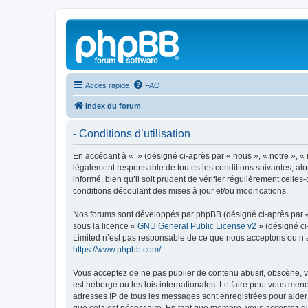
Accès rapide
FAQ
Index du forum
- Conditions d’utilisation
En accédant à « » (désigné ci-après par « nous », « notre », « 
légalement responsable de toutes les conditions suivantes, alo
informé, bien qu’il soit prudent de vérifier régulièrement cell
conditions découlant des mises à jour et/ou modifications.
Nos forums sont développés par phpBB (désigné ci-après par « i
sous la licence «
GNU General Public License v2
» (désigné ci
Limited n’est pas responsable de ce que nous acceptons ou n’
https://www.phpbb.com/
.
Vous acceptez de ne pas publier de contenu abusif, obscène, vu
est hébergé ou les lois internationales. Le faire peut vous men
adresses IP de tous les messages sont enregistrées pour aider