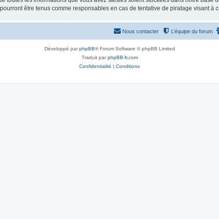
e toutes les informations que vous avez saisies soient stockées dans notre base d
e pourront être tenus comme responsables en cas de tentative de piratage visant à
Nous contacter
L’équipe du forum
Développé par
phpBB
® Forum Software © phpBB Limited
Traduit par
phpBB-fr.com
Confidentialité
|
Conditions