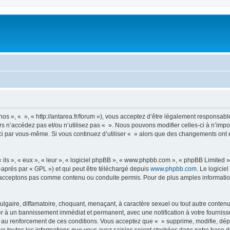
nos », « », « http://antarea.fr/forum »), vous acceptez d’être légalement responsabl
rs n’accédez pas et/ou n’utilisez pas « ». Nous pouvons modifier celles-ci à n’im
es-ci par vous-même. Si vous continuez d’utiliser « » alors que des changements on
ls », « eux », « leur », « logiciel phpBB », « www.phpbb.com », « phpBB Limited »,
-après par « GPL ») et qui peut être téléchargé depuis
www.phpbb.com
. Le logicie
acceptons pas comme contenu ou conduite permis. Pour de plus amples informations
lgaire, diffamatoire, choquant, menaçant, à caractère sexuel ou tout autre contenu 
er à un bannissement immédiat et permanent, avec une notification à votre fourniss
 au renforcement de ces conditions. Vous acceptez que « » supprime, modifie, dépl