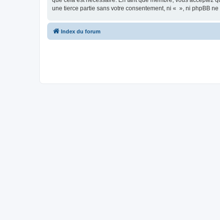
que cela est nécessaire. En tant que membre, vous acceptez qu
une tierce partie sans votre consentement, ni « », ni phpBB n
Index du forum