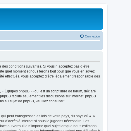
Connexion
e des conditions suivantes. Si vous n’acceptez pas d’être
porte quel moment et nous ferons tout pour que vous en soyez
t été effectués, vous acceptez d’être légalement responsable des
 « Équipes phpBB ») qui est un script libre de forum, déclaré
l phpBB facilite seulement les discussions sur Internet. phpBB
 au sujet de phpBB, veuillez consulter :
qui peut transgresser les lois de votre pays, du pays où « »
eur d’accès à Internet si nous le jugeons nécessaire. Les
ace ou verrouille n’importe quel sujet lorsque nous estimons