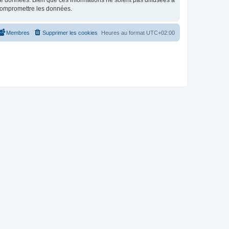
e données. Bien que ces informations ne soient pas diffusées à
 compromettre les données.
Membres
Supprimer les cookies
Heures au format
UTC+02:00