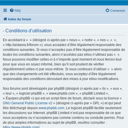
FAQ
Connexion
Index du forum
- Conditions d’utilisation
En accédant à « » (désigné ci-après par « nous », « notre », « nos », « »,
« http://antarea.fr/forum »), vous acceptez d’être légalement responsable des
conditions suivantes. Si vous n’acceptez pas d’être légalement responsable de
toutes les conditions suivantes, alors n’accédez pas et/ou n’utilisez pas « ».
Nous pouvons modifier celles-ci à n’importe quel moment et nous ferons tout
pour que vous en soyez informé, bien qu’il soit prudent de vérifier
régulièrement celles-ci par vous-même. Si vous continuez d’utiliser « » alors
que des changements ont été effectués, vous acceptez d’être légalement
responsable des conditions découlant des mises à jour et/ou modifications.
Nos forums sont développés par phpBB (désigné ci-après par « ils », « eux »,
« leur », « logiciel phpBB », « www.phpbb.com », « phpBB Limited »,
« Équipes phpBB ») qui est un script libre de forum, déclaré sous la licence «
GNU General Public License v2
» (désigné ci-après par « GPL ») et qui peut
être téléchargé depuis
www.phpbb.com
. Le logiciel phpBB facilite seulement
les discussions sur Internet. phpBB Limited n’est pas responsable de ce que
nous acceptons ou n’acceptons pas comme contenu ou conduite permis. Pour
de plus amples informations au sujet de phpBB, veuillez consulter :
https://www.phpbb.com/
.