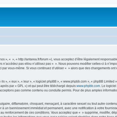
nos », « », « http://antarea.fr/forum »), vous acceptez d’être légalement responsabl
rs n’accédez pas et/ou n’utilisez pas « ». Nous pouvons modifier celles-ci à n’im
es-ci par vous-même. Si vous continuez d’utiliser « » alors que des changements on
ls », « eux », « leur », « logiciel phpBB », « www.phpbb.com », « phpBB Limited »,
-après par « GPL ») et qui peut être téléchargé depuis
www.phpbb.com
. Le logicie
acceptons pas comme contenu ou conduite permis. Pour de plus amples informations
lgaire, diffamatoire, choquant, menaçant, à caractère sexuel ou tout autre contenu 
er à un bannissement immédiat et permanent, avec une notification à votre fourniss
 au renforcement de ces conditions. Vous acceptez que « » supprime, modifie, dépl