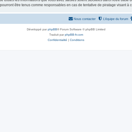
e toutes les informations que vous avez saisies soient stockées dans notre base d
e pourront être tenus comme responsables en cas de tentative de piratage visant à
Nous contacter
L’équipe du forum
Développé par
phpBB
® Forum Software © phpBB Limited
Traduit par
phpBB-fr.com
Confidentialité
|
Conditions