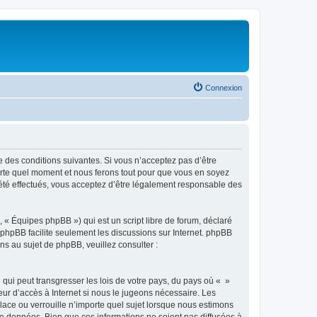
Connexion
e des conditions suivantes. Si vous n’acceptez pas d’être
porte quel moment et nous ferons tout pour que vous en soyez
t été effectués, vous acceptez d’être légalement responsable des
 « Équipes phpBB ») qui est un script libre de forum, déclaré
l phpBB facilite seulement les discussions sur Internet. phpBB
 au sujet de phpBB, veuillez consulter :
qui peut transgresser les lois de votre pays, du pays où « »
eur d’accès à Internet si nous le jugeons nécessaire. Les
ace ou verrouille n’importe quel sujet lorsque nous estimons