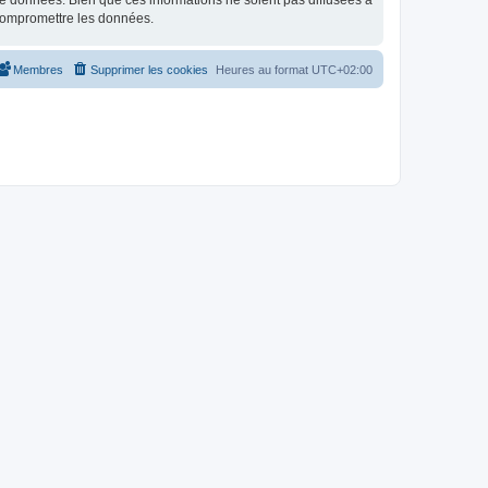
e données. Bien que ces informations ne soient pas diffusées à
 compromettre les données.
Membres
Supprimer les cookies
Heures au format
UTC+02:00