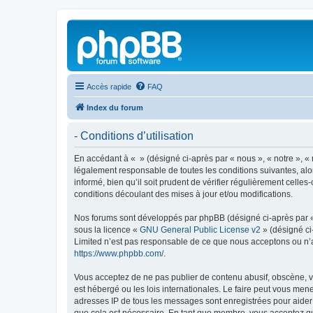
Accès rapide
FAQ
Index du forum
- Conditions d’utilisation
En accédant à « » (désigné ci-après par « nous », « notre », « 
légalement responsable de toutes les conditions suivantes, alo
informé, bien qu’il soit prudent de vérifier régulièrement cell
conditions découlant des mises à jour et/ou modifications.
Nos forums sont développés par phpBB (désigné ci-après par « i
sous la licence «
GNU General Public License v2
» (désigné ci
Limited n’est pas responsable de ce que nous acceptons ou n’
https://www.phpbb.com/
.
Vous acceptez de ne pas publier de contenu abusif, obscène, vu
est hébergé ou les lois internationales. Le faire peut vous men
adresses IP de tous les messages sont enregistrées pour aider