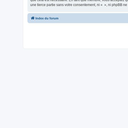
que cela est nécessaire. En tant que membre, vous acceptez qu
une tierce partie sans votre consentement, ni « », ni phpBB n
Index du forum