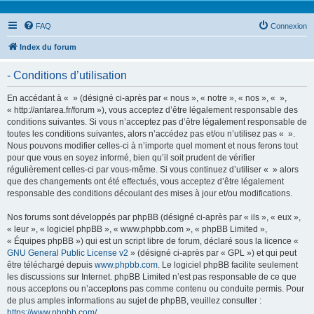
FAQ
Connexion
Index du forum
- Conditions d’utilisation
En accédant à « » (désigné ci-après par « nous », « notre », « nos », « »,
« http://antarea.fr/forum »), vous acceptez d’être légalement responsable des
conditions suivantes. Si vous n’acceptez pas d’être légalement responsable de
toutes les conditions suivantes, alors n’accédez pas et/ou n’utilisez pas « ».
Nous pouvons modifier celles-ci à n’importe quel moment et nous ferons tout
pour que vous en soyez informé, bien qu’il soit prudent de vérifier
régulièrement celles-ci par vous-même. Si vous continuez d’utiliser « » alors
que des changements ont été effectués, vous acceptez d’être légalement
responsable des conditions découlant des mises à jour et/ou modifications.
Nos forums sont développés par phpBB (désigné ci-après par « ils », « eux »,
« leur », « logiciel phpBB », « www.phpbb.com », « phpBB Limited »,
« Équipes phpBB ») qui est un script libre de forum, déclaré sous la licence «
GNU General Public License v2
» (désigné ci-après par « GPL ») et qui peut
être téléchargé depuis
www.phpbb.com
. Le logiciel phpBB facilite seulement
les discussions sur Internet. phpBB Limited n’est pas responsable de ce que
nous acceptons ou n’acceptons pas comme contenu ou conduite permis. Pour
de plus amples informations au sujet de phpBB, veuillez consulter :
https://www.phpbb.com/
.