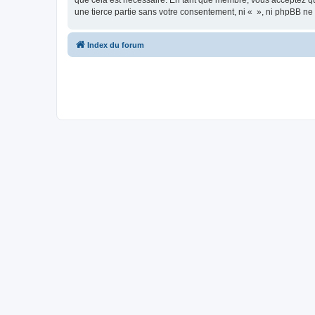
que cela est nécessaire. En tant que membre, vous acceptez qu
une tierce partie sans votre consentement, ni « », ni phpBB n
Index du forum