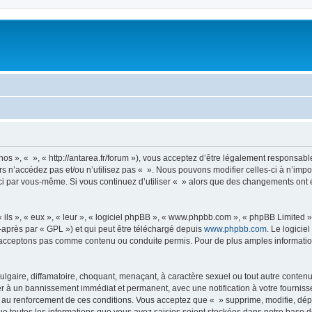
nos », « », « http://antarea.fr/forum »), vous acceptez d’être légalement responsabl
rs n’accédez pas et/ou n’utilisez pas « ». Nous pouvons modifier celles-ci à n’im
es-ci par vous-même. Si vous continuez d’utiliser « » alors que des changements on
ls », « eux », « leur », « logiciel phpBB », « www.phpbb.com », « phpBB Limited »,
-après par « GPL ») et qui peut être téléchargé depuis
www.phpbb.com
. Le logicie
acceptons pas comme contenu ou conduite permis. Pour de plus amples informations
lgaire, diffamatoire, choquant, menaçant, à caractère sexuel ou tout autre contenu 
er à un bannissement immédiat et permanent, avec une notification à votre fourniss
 au renforcement de ces conditions. Vous acceptez que « » supprime, modifie, dépl