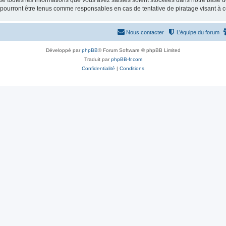
e toutes les informations que vous avez saisies soient stockées dans notre base d
e pourront être tenus comme responsables en cas de tentative de piratage visant à
Nous contacter
L’équipe du forum
Développé par
phpBB
® Forum Software © phpBB Limited
Traduit par
phpBB-fr.com
Confidentialité
|
Conditions