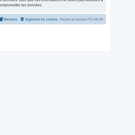
e données. Bien que ces informations ne soient pas diffusées à
 compromettre les données.
Membres
Supprimer les cookies
Heures au format
UTC+02:00