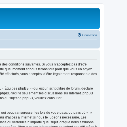
Connexion
e des conditions suivantes. Si vous n’acceptez pas d’être
porte quel moment et nous ferons tout pour que vous en soyez
t été effectués, vous acceptez d’être légalement responsable des
 « Équipes phpBB ») qui est un script libre de forum, déclaré
l phpBB facilite seulement les discussions sur Internet. phpBB
 au sujet de phpBB, veuillez consulter :
qui peut transgresser les lois de votre pays, du pays où « »
eur d’accès à Internet si nous le jugeons nécessaire. Les
ace ou verrouille n’importe quel sujet lorsque nous estimons