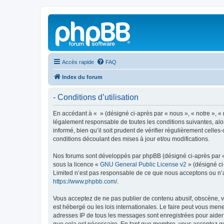
Accès rapide
FAQ
Index du forum
- Conditions d’utilisation
En accédant à « » (désigné ci-après par « nous », « notre », « 
légalement responsable de toutes les conditions suivantes, alo
informé, bien qu’il soit prudent de vérifier régulièrement cell
conditions découlant des mises à jour et/ou modifications.
Nos forums sont développés par phpBB (désigné ci-après par « i
sous la licence «
GNU General Public License v2
» (désigné ci
Limited n’est pas responsable de ce que nous acceptons ou n’
https://www.phpbb.com/
.
Vous acceptez de ne pas publier de contenu abusif, obscène, vu
est hébergé ou les lois internationales. Le faire peut vous men
adresses IP de tous les messages sont enregistrées pour aider