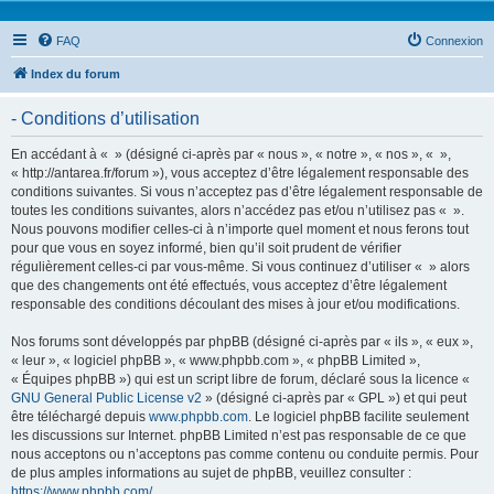
FAQ
Connexion
Index du forum
- Conditions d’utilisation
En accédant à « » (désigné ci-après par « nous », « notre », « nos », « »,
« http://antarea.fr/forum »), vous acceptez d’être légalement responsable des
conditions suivantes. Si vous n’acceptez pas d’être légalement responsable de
toutes les conditions suivantes, alors n’accédez pas et/ou n’utilisez pas « ».
Nous pouvons modifier celles-ci à n’importe quel moment et nous ferons tout
pour que vous en soyez informé, bien qu’il soit prudent de vérifier
régulièrement celles-ci par vous-même. Si vous continuez d’utiliser « » alors
que des changements ont été effectués, vous acceptez d’être légalement
responsable des conditions découlant des mises à jour et/ou modifications.
Nos forums sont développés par phpBB (désigné ci-après par « ils », « eux »,
« leur », « logiciel phpBB », « www.phpbb.com », « phpBB Limited »,
« Équipes phpBB ») qui est un script libre de forum, déclaré sous la licence «
GNU General Public License v2
» (désigné ci-après par « GPL ») et qui peut
être téléchargé depuis
www.phpbb.com
. Le logiciel phpBB facilite seulement
les discussions sur Internet. phpBB Limited n’est pas responsable de ce que
nous acceptons ou n’acceptons pas comme contenu ou conduite permis. Pour
de plus amples informations au sujet de phpBB, veuillez consulter :
https://www.phpbb.com/
.