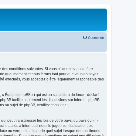
Connexion
e des conditions suivantes. Si vous n’acceptez pas d’être
porte quel moment et nous ferons tout pour que vous en soyez
t été effectués, vous acceptez d’être légalement responsable des
 « Équipes phpBB ») qui est un script libre de forum, déclaré
l phpBB facilite seulement les discussions sur Internet. phpBB
 au sujet de phpBB, veuillez consulter :
qui peut transgresser les lois de votre pays, du pays où « »
eur d’accès à Internet si nous le jugeons nécessaire. Les
ace ou verrouille n’importe quel sujet lorsque nous estimons