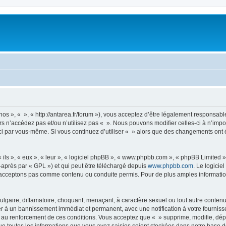
nos », « », « http://antarea.fr/forum »), vous acceptez d’être légalement responsabl
rs n’accédez pas et/ou n’utilisez pas « ». Nous pouvons modifier celles-ci à n’im
es-ci par vous-même. Si vous continuez d’utiliser « » alors que des changements on
ls », « eux », « leur », « logiciel phpBB », « www.phpbb.com », « phpBB Limited »,
-après par « GPL ») et qui peut être téléchargé depuis
www.phpbb.com
. Le logicie
acceptons pas comme contenu ou conduite permis. Pour de plus amples informations
lgaire, diffamatoire, choquant, menaçant, à caractère sexuel ou tout autre contenu 
er à un bannissement immédiat et permanent, avec une notification à votre fourniss
 au renforcement de ces conditions. Vous acceptez que « » supprime, modifie, dépl