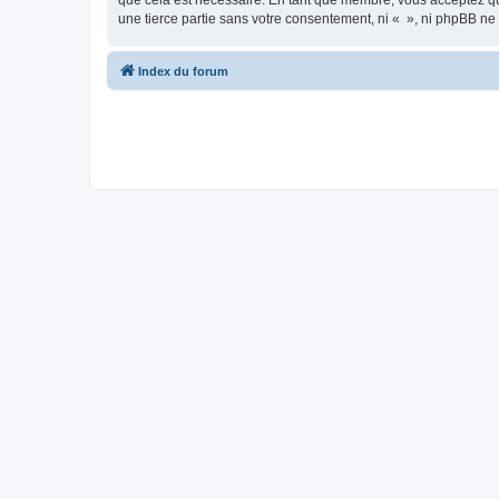
que cela est nécessaire. En tant que membre, vous acceptez qu
une tierce partie sans votre consentement, ni « », ni phpBB n
Index du forum