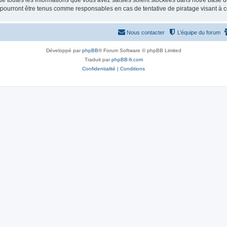
e toutes les informations que vous avez saisies soient stockées dans notre base d
e pourront être tenus comme responsables en cas de tentative de piratage visant à
Nous contacter
L’équipe du forum
Développé par
phpBB
® Forum Software © phpBB Limited
Traduit par
phpBB-fr.com
Confidentialité
|
Conditions