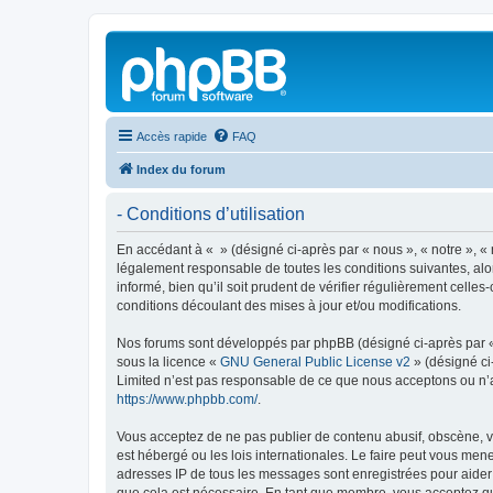
Accès rapide
FAQ
Index du forum
- Conditions d’utilisation
En accédant à « » (désigné ci-après par « nous », « notre », « 
légalement responsable de toutes les conditions suivantes, alo
informé, bien qu’il soit prudent de vérifier régulièrement cell
conditions découlant des mises à jour et/ou modifications.
Nos forums sont développés par phpBB (désigné ci-après par « i
sous la licence «
GNU General Public License v2
» (désigné ci
Limited n’est pas responsable de ce que nous acceptons ou n’
https://www.phpbb.com/
.
Vous acceptez de ne pas publier de contenu abusif, obscène, vu
est hébergé ou les lois internationales. Le faire peut vous men
adresses IP de tous les messages sont enregistrées pour aider