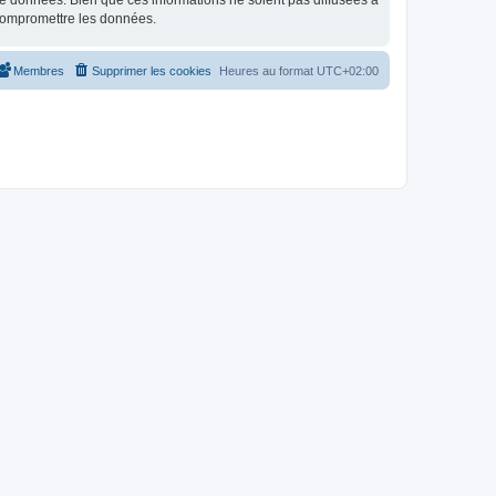
e données. Bien que ces informations ne soient pas diffusées à
 compromettre les données.
Membres
Supprimer les cookies
Heures au format
UTC+02:00