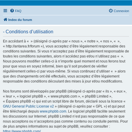
FAQ
Connexion
Index du forum
- Conditions d’utilisation
En accédant à « » (désigné ci-après par « nous », « notre », « nos », « »,
« http://antarea.fr/forum »), vous acceptez d’être légalement responsable des
conditions suivantes. Si vous n’acceptez pas d’être légalement responsable de
toutes les conditions suivantes, alors n’accédez pas et/ou n’utilisez pas « ».
Nous pouvons modifier celles-ci à n’importe quel moment et nous ferons tout
pour que vous en soyez informé, bien qu’il soit prudent de vérifier
régulièrement celles-ci par vous-même. Si vous continuez d’utiliser « » alors
que des changements ont été effectués, vous acceptez d’être légalement
responsable des conditions découlant des mises à jour et/ou modifications.
Nos forums sont développés par phpBB (désigné ci-après par « ils », « eux »,
« leur », « logiciel phpBB », « www.phpbb.com », « phpBB Limited »,
« Équipes phpBB ») qui est un script libre de forum, déclaré sous la licence «
GNU General Public License v2
» (désigné ci-après par « GPL ») et qui peut
être téléchargé depuis
www.phpbb.com
. Le logiciel phpBB facilite seulement
les discussions sur Internet. phpBB Limited n’est pas responsable de ce que
nous acceptons ou n’acceptons pas comme contenu ou conduite permis. Pour
de plus amples informations au sujet de phpBB, veuillez consulter :
https://www.phpbb.com/
.