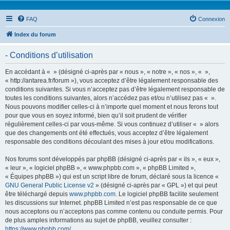
FAQ
Connexion
Index du forum
- Conditions d’utilisation
En accédant à « » (désigné ci-après par « nous », « notre », « nos », « »,
« http://antarea.fr/forum »), vous acceptez d’être légalement responsable des
conditions suivantes. Si vous n’acceptez pas d’être légalement responsable de
toutes les conditions suivantes, alors n’accédez pas et/ou n’utilisez pas « ».
Nous pouvons modifier celles-ci à n’importe quel moment et nous ferons tout
pour que vous en soyez informé, bien qu’il soit prudent de vérifier
régulièrement celles-ci par vous-même. Si vous continuez d’utiliser « » alors
que des changements ont été effectués, vous acceptez d’être légalement
responsable des conditions découlant des mises à jour et/ou modifications.
Nos forums sont développés par phpBB (désigné ci-après par « ils », « eux »,
« leur », « logiciel phpBB », « www.phpbb.com », « phpBB Limited »,
« Équipes phpBB ») qui est un script libre de forum, déclaré sous la licence «
GNU General Public License v2
» (désigné ci-après par « GPL ») et qui peut
être téléchargé depuis
www.phpbb.com
. Le logiciel phpBB facilite seulement
les discussions sur Internet. phpBB Limited n’est pas responsable de ce que
nous acceptons ou n’acceptons pas comme contenu ou conduite permis. Pour
de plus amples informations au sujet de phpBB, veuillez consulter :
https://www.phpbb.com/
.