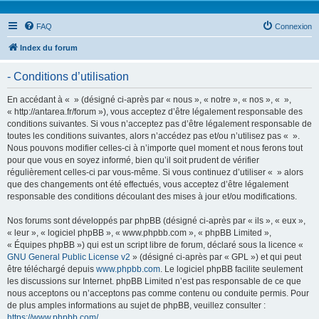
FAQ
Connexion
Index du forum
- Conditions d’utilisation
En accédant à « » (désigné ci-après par « nous », « notre », « nos », « »,
« http://antarea.fr/forum »), vous acceptez d’être légalement responsable des
conditions suivantes. Si vous n’acceptez pas d’être légalement responsable de
toutes les conditions suivantes, alors n’accédez pas et/ou n’utilisez pas « ».
Nous pouvons modifier celles-ci à n’importe quel moment et nous ferons tout
pour que vous en soyez informé, bien qu’il soit prudent de vérifier
régulièrement celles-ci par vous-même. Si vous continuez d’utiliser « » alors
que des changements ont été effectués, vous acceptez d’être légalement
responsable des conditions découlant des mises à jour et/ou modifications.
Nos forums sont développés par phpBB (désigné ci-après par « ils », « eux »,
« leur », « logiciel phpBB », « www.phpbb.com », « phpBB Limited »,
« Équipes phpBB ») qui est un script libre de forum, déclaré sous la licence «
GNU General Public License v2
» (désigné ci-après par « GPL ») et qui peut
être téléchargé depuis
www.phpbb.com
. Le logiciel phpBB facilite seulement
les discussions sur Internet. phpBB Limited n’est pas responsable de ce que
nous acceptons ou n’acceptons pas comme contenu ou conduite permis. Pour
de plus amples informations au sujet de phpBB, veuillez consulter :
https://www.phpbb.com/
.