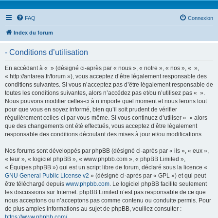
FAQ
Connexion
Index du forum
- Conditions d’utilisation
En accédant à « » (désigné ci-après par « nous », « notre », « nos », « »,
« http://antarea.fr/forum »), vous acceptez d’être légalement responsable des
conditions suivantes. Si vous n’acceptez pas d’être légalement responsable de
toutes les conditions suivantes, alors n’accédez pas et/ou n’utilisez pas « ».
Nous pouvons modifier celles-ci à n’importe quel moment et nous ferons tout
pour que vous en soyez informé, bien qu’il soit prudent de vérifier
régulièrement celles-ci par vous-même. Si vous continuez d’utiliser « » alors
que des changements ont été effectués, vous acceptez d’être légalement
responsable des conditions découlant des mises à jour et/ou modifications.
Nos forums sont développés par phpBB (désigné ci-après par « ils », « eux »,
« leur », « logiciel phpBB », « www.phpbb.com », « phpBB Limited »,
« Équipes phpBB ») qui est un script libre de forum, déclaré sous la licence «
GNU General Public License v2
» (désigné ci-après par « GPL ») et qui peut
être téléchargé depuis
www.phpbb.com
. Le logiciel phpBB facilite seulement
les discussions sur Internet. phpBB Limited n’est pas responsable de ce que
nous acceptons ou n’acceptons pas comme contenu ou conduite permis. Pour
de plus amples informations au sujet de phpBB, veuillez consulter :
https://www.phpbb.com/
.