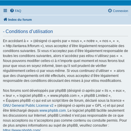
FAQ
Connexion
Index du forum
- Conditions d’utilisation
En accédant à « » (désigné ci-après par « nous », « notre », « nos », « »,
« http://antarea.fr/forum »), vous acceptez d’être légalement responsable des
conditions suivantes. Si vous n’acceptez pas d’être légalement responsable de
toutes les conditions suivantes, alors n’accédez pas et/ou n’utilisez pas « ».
Nous pouvons modifier celles-ci à n’importe quel moment et nous ferons tout
pour que vous en soyez informé, bien qu’il soit prudent de vérifier
régulièrement celles-ci par vous-même. Si vous continuez d’utiliser « » alors
que des changements ont été effectués, vous acceptez d’être légalement
responsable des conditions découlant des mises à jour et/ou modifications.
Nos forums sont développés par phpBB (désigné ci-après par « ils », « eux »,
« leur », « logiciel phpBB », « www.phpbb.com », « phpBB Limited »,
« Équipes phpBB ») qui est un script libre de forum, déclaré sous la licence «
GNU General Public License v2
» (désigné ci-après par « GPL ») et qui peut
être téléchargé depuis
www.phpbb.com
. Le logiciel phpBB facilite seulement
les discussions sur Internet. phpBB Limited n’est pas responsable de ce que
nous acceptons ou n’acceptons pas comme contenu ou conduite permis. Pour
de plus amples informations au sujet de phpBB, veuillez consulter :
https://www.phpbb.com/
.