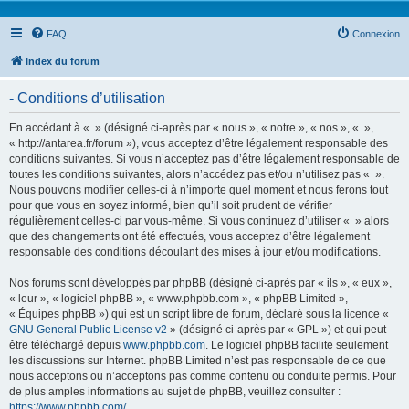
FAQ
Connexion
Index du forum
- Conditions d’utilisation
En accédant à « » (désigné ci-après par « nous », « notre », « nos », « »,
« http://antarea.fr/forum »), vous acceptez d’être légalement responsable des
conditions suivantes. Si vous n’acceptez pas d’être légalement responsable de
toutes les conditions suivantes, alors n’accédez pas et/ou n’utilisez pas « ».
Nous pouvons modifier celles-ci à n’importe quel moment et nous ferons tout
pour que vous en soyez informé, bien qu’il soit prudent de vérifier
régulièrement celles-ci par vous-même. Si vous continuez d’utiliser « » alors
que des changements ont été effectués, vous acceptez d’être légalement
responsable des conditions découlant des mises à jour et/ou modifications.
Nos forums sont développés par phpBB (désigné ci-après par « ils », « eux »,
« leur », « logiciel phpBB », « www.phpbb.com », « phpBB Limited »,
« Équipes phpBB ») qui est un script libre de forum, déclaré sous la licence «
GNU General Public License v2
» (désigné ci-après par « GPL ») et qui peut
être téléchargé depuis
www.phpbb.com
. Le logiciel phpBB facilite seulement
les discussions sur Internet. phpBB Limited n’est pas responsable de ce que
nous acceptons ou n’acceptons pas comme contenu ou conduite permis. Pour
de plus amples informations au sujet de phpBB, veuillez consulter :
https://www.phpbb.com/
.