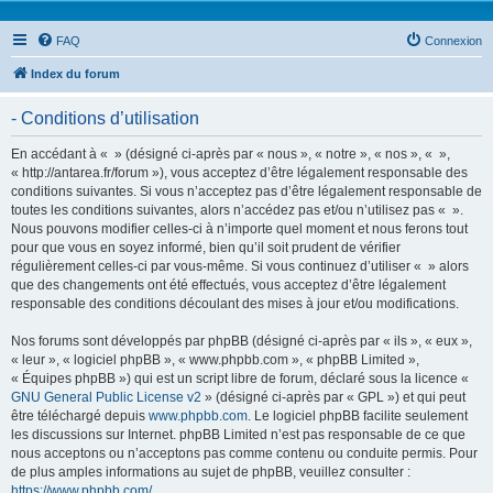
FAQ
Connexion
Index du forum
- Conditions d’utilisation
En accédant à « » (désigné ci-après par « nous », « notre », « nos », « »,
« http://antarea.fr/forum »), vous acceptez d’être légalement responsable des
conditions suivantes. Si vous n’acceptez pas d’être légalement responsable de
toutes les conditions suivantes, alors n’accédez pas et/ou n’utilisez pas « ».
Nous pouvons modifier celles-ci à n’importe quel moment et nous ferons tout
pour que vous en soyez informé, bien qu’il soit prudent de vérifier
régulièrement celles-ci par vous-même. Si vous continuez d’utiliser « » alors
que des changements ont été effectués, vous acceptez d’être légalement
responsable des conditions découlant des mises à jour et/ou modifications.
Nos forums sont développés par phpBB (désigné ci-après par « ils », « eux »,
« leur », « logiciel phpBB », « www.phpbb.com », « phpBB Limited »,
« Équipes phpBB ») qui est un script libre de forum, déclaré sous la licence «
GNU General Public License v2
» (désigné ci-après par « GPL ») et qui peut
être téléchargé depuis
www.phpbb.com
. Le logiciel phpBB facilite seulement
les discussions sur Internet. phpBB Limited n’est pas responsable de ce que
nous acceptons ou n’acceptons pas comme contenu ou conduite permis. Pour
de plus amples informations au sujet de phpBB, veuillez consulter :
https://www.phpbb.com/
.