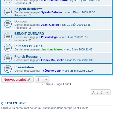
Dernier message par
Jean-Claude Bourdin
«
jeu. 21 janv. 2010 21:46
Réponses :
3
Le petit dernier^^
Dernier message par
Sylvain Defraiteur
«
jeu. 15 oct. 2009 11:38
Réponses :
2
Bonjour
Dernier message par
Joani Gastou
«
lun. 10 août 2009 13:18
Réponses :
3
BENOIT GUENARD
Dernier message par
Pascal Magat
«
ven. 4 juil. 2008 20:16
Réponses :
2
Rumsais BLATRIX
Dernier message par
Jean-Luc Marrou
«
jeu. 5 juin 2008 21:02
Franck Rousselle
Dernier message par
Franck Rousselle
«
mar. 27 mai 2008 13:07
Présentation
Dernier message par
Théotime Colin
«
dim. 25 mai 2008 18:09
Nouveau sujet
21 sujets • Page
1
sur
1
Aller à
QUI EST EN LIGNE
Utilisateurs parcourant ce forum : Aucun utilisateur enregistré et 1 invité