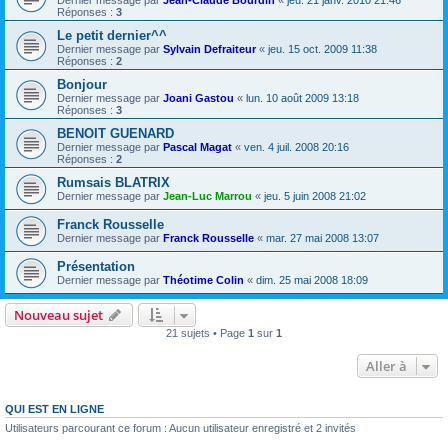
Dernier message par
Jean-Claude Bourdin
«
jeu. 21 janv. 2010 21:46
Réponses :
3
Le petit dernier^^
Dernier message par
Sylvain Defraiteur
«
jeu. 15 oct. 2009 11:38
Réponses :
2
Bonjour
Dernier message par
Joani Gastou
«
lun. 10 août 2009 13:18
Réponses :
3
BENOIT GUENARD
Dernier message par
Pascal Magat
«
ven. 4 juil. 2008 20:16
Réponses :
2
Rumsais BLATRIX
Dernier message par
Jean-Luc Marrou
«
jeu. 5 juin 2008 21:02
Franck Rousselle
Dernier message par
Franck Rousselle
«
mar. 27 mai 2008 13:07
Présentation
Dernier message par
Théotime Colin
«
dim. 25 mai 2008 18:09
Nouveau sujet
21 sujets • Page
1
sur
1
Aller à
QUI EST EN LIGNE
Utilisateurs parcourant ce forum : Aucun utilisateur enregistré et 2 invités