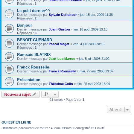
Dernier message par
Jean-Claude Bourdin
«
jeu. 21 janv. 2010 21:46
Réponses :
3
Le petit dernier^^
Dernier message par
Sylvain Defraiteur
«
jeu. 15 oct. 2009 11:38
Réponses :
2
Bonjour
Dernier message par
Joani Gastou
«
lun. 10 août 2009 13:18
Réponses :
3
BENOIT GUENARD
Dernier message par
Pascal Magat
«
ven. 4 juil. 2008 20:16
Réponses :
2
Rumsais BLATRIX
Dernier message par
Jean-Luc Marrou
«
jeu. 5 juin 2008 21:02
Franck Rousselle
Dernier message par
Franck Rousselle
«
mar. 27 mai 2008 13:07
Présentation
Dernier message par
Théotime Colin
«
dim. 25 mai 2008 18:09
Nouveau sujet
21 sujets • Page
1
sur
1
Aller à
QUI EST EN LIGNE
Utilisateurs parcourant ce forum : Aucun utilisateur enregistré et 1 invité