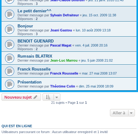
Dernier message par
Jean-Claude Bourdin
«
jeu. 21 janv. 2010 21:46
Réponses :
3
Le petit dernier^^
Dernier message par
Sylvain Defraiteur
«
jeu. 15 oct. 2009 11:38
Réponses :
2
Bonjour
Dernier message par
Joani Gastou
«
lun. 10 août 2009 13:18
Réponses :
3
BENOIT GUENARD
Dernier message par
Pascal Magat
«
ven. 4 juil. 2008 20:16
Réponses :
2
Rumsais BLATRIX
Dernier message par
Jean-Luc Marrou
«
jeu. 5 juin 2008 21:02
Franck Rousselle
Dernier message par
Franck Rousselle
«
mar. 27 mai 2008 13:07
Présentation
Dernier message par
Théotime Colin
«
dim. 25 mai 2008 18:09
Nouveau sujet
21 sujets • Page
1
sur
1
Aller à
QUI EST EN LIGNE
Utilisateurs parcourant ce forum : Aucun utilisateur enregistré et 1 invité