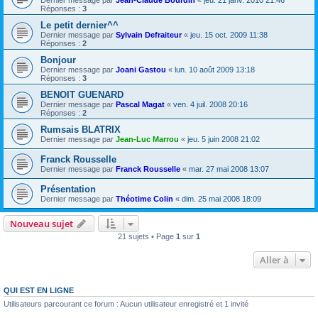
Dernier message par
Jean-Claude Bourdin
«
jeu. 21 janv. 2010 21:46
Réponses :
3
Le petit dernier^^
Dernier message par
Sylvain Defraiteur
«
jeu. 15 oct. 2009 11:38
Réponses :
2
Bonjour
Dernier message par
Joani Gastou
«
lun. 10 août 2009 13:18
Réponses :
3
BENOIT GUENARD
Dernier message par
Pascal Magat
«
ven. 4 juil. 2008 20:16
Réponses :
2
Rumsais BLATRIX
Dernier message par
Jean-Luc Marrou
«
jeu. 5 juin 2008 21:02
Franck Rousselle
Dernier message par
Franck Rousselle
«
mar. 27 mai 2008 13:07
Présentation
Dernier message par
Théotime Colin
«
dim. 25 mai 2008 18:09
Nouveau sujet
21 sujets • Page
1
sur
1
Aller à
QUI EST EN LIGNE
Utilisateurs parcourant ce forum : Aucun utilisateur enregistré et 1 invité