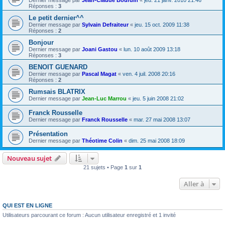
Dernier message par
Jean-Claude Bourdin
«
jeu. 21 janv. 2010 21:46
Réponses :
3
Le petit dernier^^
Dernier message par
Sylvain Defraiteur
«
jeu. 15 oct. 2009 11:38
Réponses :
2
Bonjour
Dernier message par
Joani Gastou
«
lun. 10 août 2009 13:18
Réponses :
3
BENOIT GUENARD
Dernier message par
Pascal Magat
«
ven. 4 juil. 2008 20:16
Réponses :
2
Rumsais BLATRIX
Dernier message par
Jean-Luc Marrou
«
jeu. 5 juin 2008 21:02
Franck Rousselle
Dernier message par
Franck Rousselle
«
mar. 27 mai 2008 13:07
Présentation
Dernier message par
Théotime Colin
«
dim. 25 mai 2008 18:09
Nouveau sujet
21 sujets • Page
1
sur
1
Aller à
QUI EST EN LIGNE
Utilisateurs parcourant ce forum : Aucun utilisateur enregistré et 1 invité