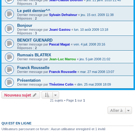
Dernier message par
Jean-Claude Bourdin
«
jeu. 21 janv. 2010 21:46
Réponses :
3
Le petit dernier^^
Dernier message par
Sylvain Defraiteur
«
jeu. 15 oct. 2009 11:38
Réponses :
2
Bonjour
Dernier message par
Joani Gastou
«
lun. 10 août 2009 13:18
Réponses :
3
BENOIT GUENARD
Dernier message par
Pascal Magat
«
ven. 4 juil. 2008 20:16
Réponses :
2
Rumsais BLATRIX
Dernier message par
Jean-Luc Marrou
«
jeu. 5 juin 2008 21:02
Franck Rousselle
Dernier message par
Franck Rousselle
«
mar. 27 mai 2008 13:07
Présentation
Dernier message par
Théotime Colin
«
dim. 25 mai 2008 18:09
Nouveau sujet
21 sujets • Page
1
sur
1
Aller à
QUI EST EN LIGNE
Utilisateurs parcourant ce forum : Aucun utilisateur enregistré et 1 invité