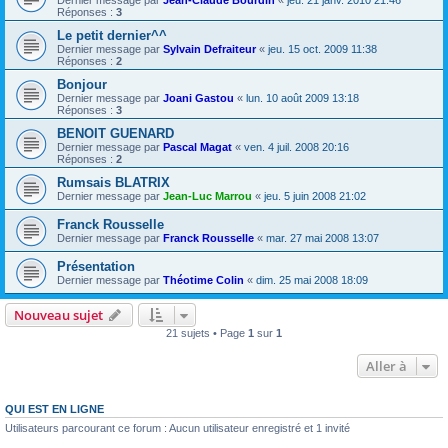
Dernier message par
Jean-Claude Bourdin
«
jeu. 21 janv. 2010 21:46
Réponses :
3
Le petit dernier^^
Dernier message par
Sylvain Defraiteur
«
jeu. 15 oct. 2009 11:38
Réponses :
2
Bonjour
Dernier message par
Joani Gastou
«
lun. 10 août 2009 13:18
Réponses :
3
BENOIT GUENARD
Dernier message par
Pascal Magat
«
ven. 4 juil. 2008 20:16
Réponses :
2
Rumsais BLATRIX
Dernier message par
Jean-Luc Marrou
«
jeu. 5 juin 2008 21:02
Franck Rousselle
Dernier message par
Franck Rousselle
«
mar. 27 mai 2008 13:07
Présentation
Dernier message par
Théotime Colin
«
dim. 25 mai 2008 18:09
Nouveau sujet
21 sujets • Page
1
sur
1
Aller à
QUI EST EN LIGNE
Utilisateurs parcourant ce forum : Aucun utilisateur enregistré et 1 invité