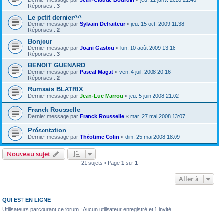
Dernier message par
Jean-Claude Bourdin
«
jeu. 21 janv. 2010 21:46
Réponses :
3
Le petit dernier^^
Dernier message par
Sylvain Defraiteur
«
jeu. 15 oct. 2009 11:38
Réponses :
2
Bonjour
Dernier message par
Joani Gastou
«
lun. 10 août 2009 13:18
Réponses :
3
BENOIT GUENARD
Dernier message par
Pascal Magat
«
ven. 4 juil. 2008 20:16
Réponses :
2
Rumsais BLATRIX
Dernier message par
Jean-Luc Marrou
«
jeu. 5 juin 2008 21:02
Franck Rousselle
Dernier message par
Franck Rousselle
«
mar. 27 mai 2008 13:07
Présentation
Dernier message par
Théotime Colin
«
dim. 25 mai 2008 18:09
Nouveau sujet
21 sujets • Page
1
sur
1
Aller à
QUI EST EN LIGNE
Utilisateurs parcourant ce forum : Aucun utilisateur enregistré et 1 invité