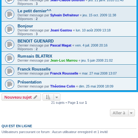
Dernier message par
Jean-Claude Bourdin
«
jeu. 21 janv. 2010 21:46
Réponses :
3
Le petit dernier^^
Dernier message par
Sylvain Defraiteur
«
jeu. 15 oct. 2009 11:38
Réponses :
2
Bonjour
Dernier message par
Joani Gastou
«
lun. 10 août 2009 13:18
Réponses :
3
BENOIT GUENARD
Dernier message par
Pascal Magat
«
ven. 4 juil. 2008 20:16
Réponses :
2
Rumsais BLATRIX
Dernier message par
Jean-Luc Marrou
«
jeu. 5 juin 2008 21:02
Franck Rousselle
Dernier message par
Franck Rousselle
«
mar. 27 mai 2008 13:07
Présentation
Dernier message par
Théotime Colin
«
dim. 25 mai 2008 18:09
Nouveau sujet
21 sujets • Page
1
sur
1
Aller à
QUI EST EN LIGNE
Utilisateurs parcourant ce forum : Aucun utilisateur enregistré et 1 invité