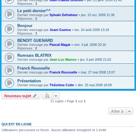
Dernier message par
Jean-Claude Bourdin
«
jeu. 21 janv. 2010 21:46
Réponses :
3
Le petit dernier^^
Dernier message par
Sylvain Defraiteur
«
jeu. 15 oct. 2009 11:38
Réponses :
2
Bonjour
Dernier message par
Joani Gastou
«
lun. 10 août 2009 13:18
Réponses :
3
BENOIT GUENARD
Dernier message par
Pascal Magat
«
ven. 4 juil. 2008 20:16
Réponses :
2
Rumsais BLATRIX
Dernier message par
Jean-Luc Marrou
«
jeu. 5 juin 2008 21:02
Franck Rousselle
Dernier message par
Franck Rousselle
«
mar. 27 mai 2008 13:07
Présentation
Dernier message par
Théotime Colin
«
dim. 25 mai 2008 18:09
Nouveau sujet
21 sujets • Page
1
sur
1
Aller à
QUI EST EN LIGNE
Utilisateurs parcourant ce forum : Aucun utilisateur enregistré et 1 invité