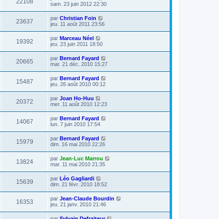
22108
sam. 23 juin 2012 22:30
par
Christian Foin
23637
jeu. 11 août 2011 23:56
par
Marceau Néel
19392
jeu. 23 juin 2011 18:50
par
Bernard Fayard
20665
mar. 21 déc. 2010 15:27
par
Bernard Fayard
15487
jeu. 26 août 2010 00:12
par
Joan Ho-Huu
20372
mer. 11 août 2010 12:23
par
Bernard Fayard
14067
lun. 7 juin 2010 17:54
par
Bernard Fayard
15979
dim. 16 mai 2010 22:26
par
Jean-Luc Marrou
13824
mar. 11 mai 2010 21:35
par
Léo Gagliardi
15639
dim. 21 févr. 2010 18:52
par
Jean-Claude Bourdin
16353
jeu. 21 janv. 2010 21:46
par
Sylvain Defraiteur