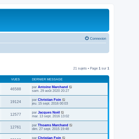
Connexion
21 sujets • Page
1
sur
1
VUES
DERNIER MESSAGE
par
Antoine Marchand
46588
sam. 29 août 2020 20:27
par
Christian Foin
19124
jeu. 15 sept. 2016 00:03
par
Jacques Noël
12577
mar. 13 sept. 2016 13:02
par
Thoams Marchand
12761
dim. 27 sept. 2015 19:48
par
Christian Foin