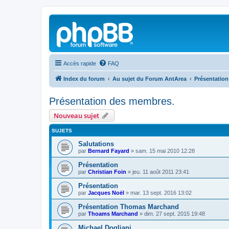
Accès rapide
FAQ
Index du forum
Au sujet du Forum AntArea
Présentatio
Présentation des membres.
Nouveau sujet
SUJETS
Salutations
par
Bernard Fayard
»
sam. 15 mai 2010 12:28
Présentation
par
Christian Foin
»
jeu. 11 août 2011 23:41
Présentation
par
Jacques Noël
»
mar. 13 sept. 2016 13:02
Présentation Thomas Marchand
par
Thoams Marchand
»
dim. 27 sept. 2015 19:48
Michael Dogliani