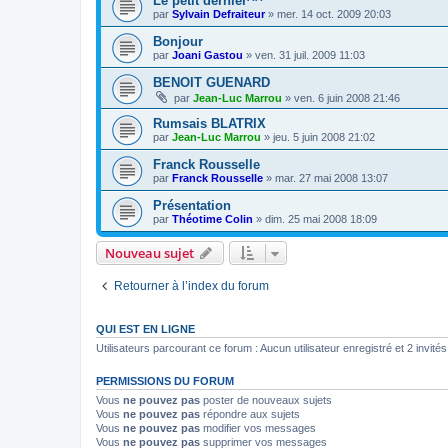
Le petit dernier^^
par
Sylvain Defraiteur
»
mer. 14 oct. 2009 20:03
Bonjour
par
Joani Gastou
»
ven. 31 juil. 2009 11:03
BENOIT GUENARD
par
Jean-Luc Marrou
»
ven. 6 juin 2008 21:46
Rumsais BLATRIX
par
Jean-Luc Marrou
»
jeu. 5 juin 2008 21:02
Franck Rousselle
par
Franck Rousselle
»
mar. 27 mai 2008 13:07
Présentation
par
Théotime Colin
»
dim. 25 mai 2008 18:09
Nouveau sujet
Retourner à l’index du forum
QUI EST EN LIGNE
Utilisateurs parcourant ce forum : Aucun utilisateur enregistré et 2 invités
PERMISSIONS DU FORUM
Vous
ne pouvez pas
poster de nouveaux sujets
Vous
ne pouvez pas
répondre aux sujets
Vous
ne pouvez pas
modifier vos messages
Vous
ne pouvez pas
supprimer vos messages