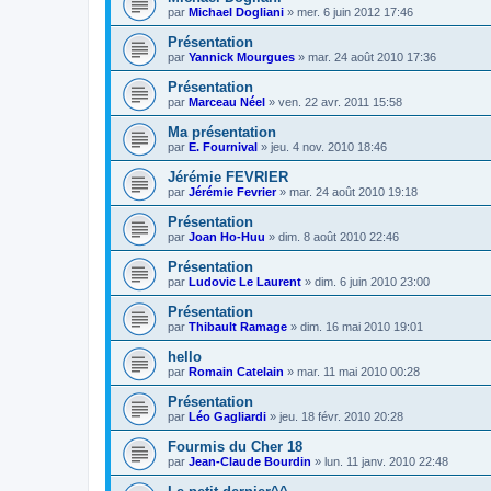
par
Michael Dogliani
»
mer. 6 juin 2012 17:46
Présentation
par
Yannick Mourgues
»
mar. 24 août 2010 17:36
Présentation
par
Marceau Néel
»
ven. 22 avr. 2011 15:58
Ma présentation
par
E. Fournival
»
jeu. 4 nov. 2010 18:46
Jérémie FEVRIER
par
Jérémie Fevrier
»
mar. 24 août 2010 19:18
Présentation
par
Joan Ho-Huu
»
dim. 8 août 2010 22:46
Présentation
par
Ludovic Le Laurent
»
dim. 6 juin 2010 23:00
Présentation
par
Thibault Ramage
»
dim. 16 mai 2010 19:01
hello
par
Romain Catelain
»
mar. 11 mai 2010 00:28
Présentation
par
Léo Gagliardi
»
jeu. 18 févr. 2010 20:28
Fourmis du Cher 18
par
Jean-Claude Bourdin
»
lun. 11 janv. 2010 22:48