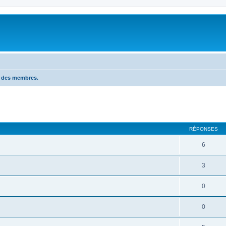
n des membres.
RÉPONSES
6
3
0
0