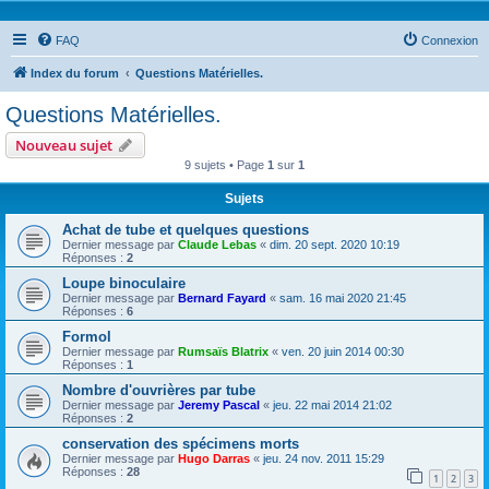
FAQ
Connexion
Index du forum
Questions Matérielles.
Questions Matérielles.
Nouveau sujet
9 sujets • Page
1
sur
1
Sujets
Achat de tube et quelques questions
Dernier message par
Claude Lebas
«
dim. 20 sept. 2020 10:19
Réponses :
2
Loupe binoculaire
Dernier message par
Bernard Fayard
«
sam. 16 mai 2020 21:45
Réponses :
6
Formol
Dernier message par
Rumsaïs Blatrix
«
ven. 20 juin 2014 00:30
Réponses :
1
Nombre d'ouvrières par tube
Dernier message par
Jeremy Pascal
«
jeu. 22 mai 2014 21:02
Réponses :
2
conservation des spécimens morts
Dernier message par
Hugo Darras
«
jeu. 24 nov. 2011 15:29
Réponses :
28
1
2
3