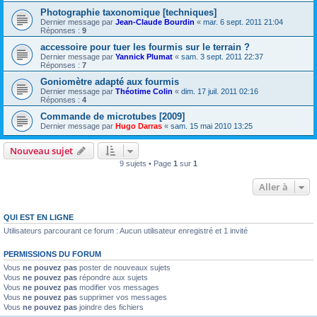
Photographie taxonomique [techniques]
Dernier message par
Jean-Claude Bourdin
«
mar. 6 sept. 2011 21:04
Réponses :
9
accessoire pour tuer les fourmis sur le terrain ?
Dernier message par
Yannick Plumat
«
sam. 3 sept. 2011 22:37
Réponses :
7
Goniomètre adapté aux fourmis
Dernier message par
Théotime Colin
«
dim. 17 juil. 2011 02:16
Réponses :
4
Commande de microtubes [2009]
Dernier message par
Hugo Darras
«
sam. 15 mai 2010 13:25
Nouveau sujet
9 sujets • Page
1
sur
1
Aller à
QUI EST EN LIGNE
Utilisateurs parcourant ce forum : Aucun utilisateur enregistré et 1 invité
PERMISSIONS DU FORUM
Vous
ne pouvez pas
poster de nouveaux sujets
Vous
ne pouvez pas
répondre aux sujets
Vous
ne pouvez pas
modifier vos messages
Vous
ne pouvez pas
supprimer vos messages
Vous
ne pouvez pas
joindre des fichiers