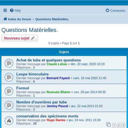
FAQ
Connexion
Index du forum
Questions Matérielles.
Questions Matérielles.
Nouveau sujet
9 sujets • Page
1
sur
1
Sujets
Achat de tube et quelques questions
Dernier message par
Claude Lebas
«
dim. 20 sept. 2020 10:19
Réponses :
2
Loupe binoculaire
Dernier message par
Bernard Fayard
«
sam. 16 mai 2020 21:45
Réponses :
6
Formol
Dernier message par
Rumsaïs Blatrix
«
ven. 20 juin 2014 00:30
Réponses :
1
Nombre d'ouvrières par tube
Dernier message par
Jeremy Pascal
«
jeu. 22 mai 2014 21:02
Réponses :
2
conservation des spécimens morts
Dernier message par
Hugo Darras
«
jeu. 24 nov. 2011 15:29
Réponses :
28
1
2
3