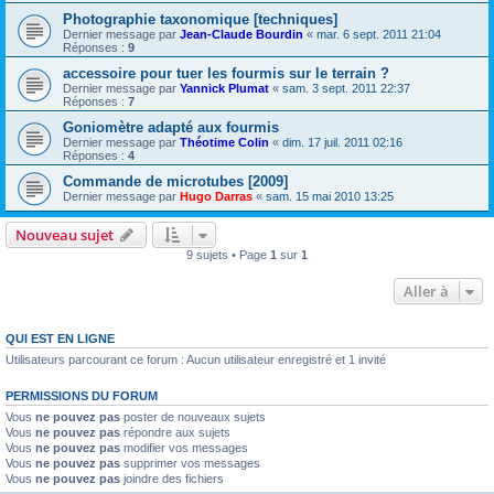
Photographie taxonomique [techniques]
Dernier message par
Jean-Claude Bourdin
«
mar. 6 sept. 2011 21:04
Réponses :
9
accessoire pour tuer les fourmis sur le terrain ?
Dernier message par
Yannick Plumat
«
sam. 3 sept. 2011 22:37
Réponses :
7
Goniomètre adapté aux fourmis
Dernier message par
Théotime Colin
«
dim. 17 juil. 2011 02:16
Réponses :
4
Commande de microtubes [2009]
Dernier message par
Hugo Darras
«
sam. 15 mai 2010 13:25
Nouveau sujet
9 sujets • Page
1
sur
1
Aller à
QUI EST EN LIGNE
Utilisateurs parcourant ce forum : Aucun utilisateur enregistré et 1 invité
PERMISSIONS DU FORUM
Vous
ne pouvez pas
poster de nouveaux sujets
Vous
ne pouvez pas
répondre aux sujets
Vous
ne pouvez pas
modifier vos messages
Vous
ne pouvez pas
supprimer vos messages
Vous
ne pouvez pas
joindre des fichiers