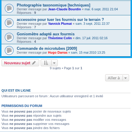
Photographie taxonomique [techniques]
Dernier message par
Jean-Claude Bourdin
«
mar. 6 sept. 2011 21:04
Réponses :
9
accessoire pour tuer les fourmis sur le terrain ?
Dernier message par
Yannick Plumat
«
sam. 3 sept. 2011 22:37
Réponses :
7
Goniomètre adapté aux fourmis
Dernier message par
Théotime Colin
«
dim. 17 juil. 2011 02:16
Réponses :
4
Commande de microtubes [2009]
Dernier message par
Hugo Darras
«
sam. 15 mai 2010 13:25
Nouveau sujet
9 sujets • Page
1
sur
1
Aller à
QUI EST EN LIGNE
Utilisateurs parcourant ce forum : Aucun utilisateur enregistré et 1 invité
PERMISSIONS DU FORUM
Vous
ne pouvez pas
poster de nouveaux sujets
Vous
ne pouvez pas
répondre aux sujets
Vous
ne pouvez pas
modifier vos messages
Vous
ne pouvez pas
supprimer vos messages
Vous
ne pouvez pas
joindre des fichiers