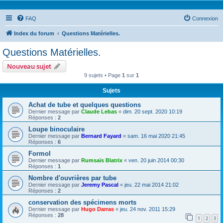
FAQ
Connexion
Index du forum
Questions Matérielles.
Questions Matérielles.
Nouveau sujet
9 sujets • Page
1
sur
1
Sujets
Achat de tube et quelques questions
Dernier message par
Claude Lebas
«
dim. 20 sept. 2020 10:19
Réponses :
2
Loupe binoculaire
Dernier message par
Bernard Fayard
«
sam. 16 mai 2020 21:45
Réponses :
6
Formol
Dernier message par
Rumsaïs Blatrix
«
ven. 20 juin 2014 00:30
Réponses :
1
Nombre d'ouvrières par tube
Dernier message par
Jeremy Pascal
«
jeu. 22 mai 2014 21:02
Réponses :
2
conservation des spécimens morts
Dernier message par
Hugo Darras
«
jeu. 24 nov. 2011 15:29
Réponses :
28
1
2
3