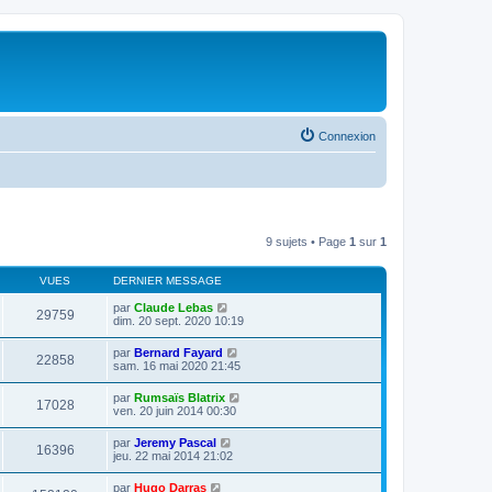
Connexion
9 sujets • Page
1
sur
1
VUES
DERNIER MESSAGE
par
Claude Lebas
29759
dim. 20 sept. 2020 10:19
par
Bernard Fayard
22858
sam. 16 mai 2020 21:45
par
Rumsaïs Blatrix
17028
ven. 20 juin 2014 00:30
par
Jeremy Pascal
16396
jeu. 22 mai 2014 21:02
par
Hugo Darras