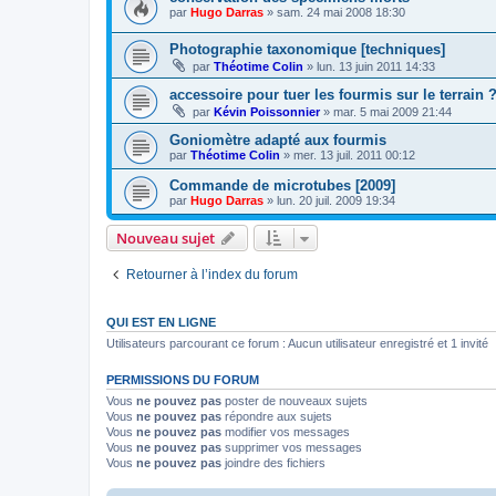
par
Hugo Darras
»
sam. 24 mai 2008 18:30
Photographie taxonomique [techniques]
par
Théotime Colin
»
lun. 13 juin 2011 14:33
accessoire pour tuer les fourmis sur le terrain 
par
Kévin Poissonnier
»
mar. 5 mai 2009 21:44
Goniomètre adapté aux fourmis
par
Théotime Colin
»
mer. 13 juil. 2011 00:12
Commande de microtubes [2009]
par
Hugo Darras
»
lun. 20 juil. 2009 19:34
Nouveau sujet
Retourner à l’index du forum
QUI EST EN LIGNE
Utilisateurs parcourant ce forum : Aucun utilisateur enregistré et 1 invité
PERMISSIONS DU FORUM
Vous
ne pouvez pas
poster de nouveaux sujets
Vous
ne pouvez pas
répondre aux sujets
Vous
ne pouvez pas
modifier vos messages
Vous
ne pouvez pas
supprimer vos messages
Vous
ne pouvez pas
joindre des fichiers