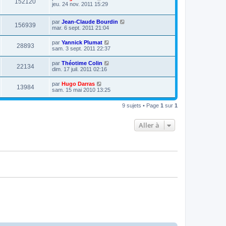
152120
jeu. 24 nov. 2011 15:29
par
Jean-Claude Bourdin
156939
mar. 6 sept. 2011 21:04
par
Yannick Plumat
28893
sam. 3 sept. 2011 22:37
par
Théotime Colin
22134
dim. 17 juil. 2011 02:16
par
Hugo Darras
13984
sam. 15 mai 2010 13:25
9 sujets • Page
1
sur
1
Aller à