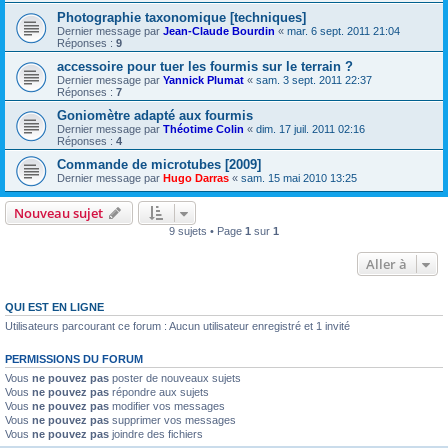
Photographie taxonomique [techniques]
Dernier message par
Jean-Claude Bourdin
«
mar. 6 sept. 2011 21:04
Réponses :
9
accessoire pour tuer les fourmis sur le terrain ?
Dernier message par
Yannick Plumat
«
sam. 3 sept. 2011 22:37
Réponses :
7
Goniomètre adapté aux fourmis
Dernier message par
Théotime Colin
«
dim. 17 juil. 2011 02:16
Réponses :
4
Commande de microtubes [2009]
Dernier message par
Hugo Darras
«
sam. 15 mai 2010 13:25
Nouveau sujet
9 sujets • Page
1
sur
1
Aller à
QUI EST EN LIGNE
Utilisateurs parcourant ce forum : Aucun utilisateur enregistré et 1 invité
PERMISSIONS DU FORUM
Vous
ne pouvez pas
poster de nouveaux sujets
Vous
ne pouvez pas
répondre aux sujets
Vous
ne pouvez pas
modifier vos messages
Vous
ne pouvez pas
supprimer vos messages
Vous
ne pouvez pas
joindre des fichiers