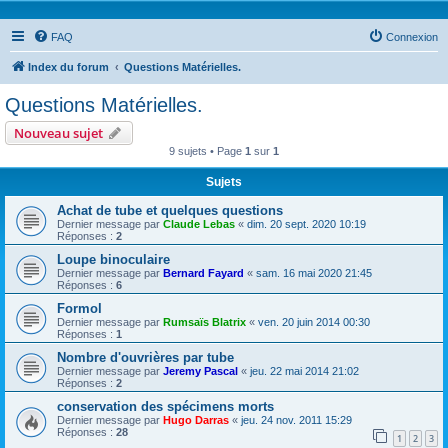
FAQ
Connexion
Index du forum
Questions Matérielles.
Questions Matérielles.
Nouveau sujet
9 sujets • Page
1
sur
1
Sujets
Achat de tube et quelques questions
Dernier message par
Claude Lebas
«
dim. 20 sept. 2020 10:19
Réponses :
2
Loupe binoculaire
Dernier message par
Bernard Fayard
«
sam. 16 mai 2020 21:45
Réponses :
6
Formol
Dernier message par
Rumsaïs Blatrix
«
ven. 20 juin 2014 00:30
Réponses :
1
Nombre d'ouvrières par tube
Dernier message par
Jeremy Pascal
«
jeu. 22 mai 2014 21:02
Réponses :
2
conservation des spécimens morts
Dernier message par
Hugo Darras
«
jeu. 24 nov. 2011 15:29
Réponses :
28
1
2
3