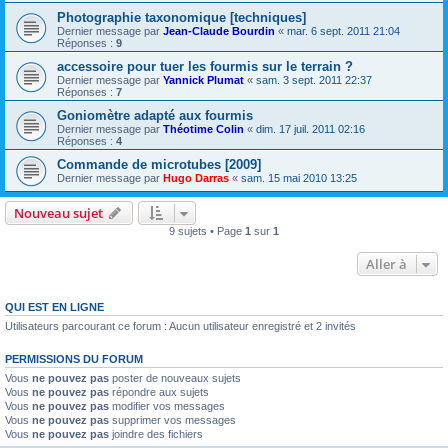
Photographie taxonomique [techniques]
Dernier message par
Jean-Claude Bourdin
«
mar. 6 sept. 2011 21:04
Réponses :
9
accessoire pour tuer les fourmis sur le terrain ?
Dernier message par
Yannick Plumat
«
sam. 3 sept. 2011 22:37
Réponses :
7
Goniomètre adapté aux fourmis
Dernier message par
Théotime Colin
«
dim. 17 juil. 2011 02:16
Réponses :
4
Commande de microtubes [2009]
Dernier message par
Hugo Darras
«
sam. 15 mai 2010 13:25
Nouveau sujet
9 sujets • Page
1
sur
1
Aller à
QUI EST EN LIGNE
Utilisateurs parcourant ce forum : Aucun utilisateur enregistré et 2 invités
PERMISSIONS DU FORUM
Vous
ne pouvez pas
poster de nouveaux sujets
Vous
ne pouvez pas
répondre aux sujets
Vous
ne pouvez pas
modifier vos messages
Vous
ne pouvez pas
supprimer vos messages
Vous
ne pouvez pas
joindre des fichiers