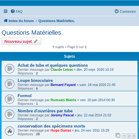
FAQ
Connexion
Index du forum
Questions Matérielles.
Questions Matérielles.
Nouveau sujet
9 sujets • Page
1
sur
1
Sujets
Achat de tube et quelques questions
Dernier message par
Claude Lebas
«
dim. 20 sept. 2020 10:19
Réponses :
2
Loupe binoculaire
Dernier message par
Bernard Fayard
«
sam. 16 mai 2020 21:45
Réponses :
6
Formol
Dernier message par
Rumsaïs Blatrix
«
ven. 20 juin 2014 00:30
Réponses :
1
Nombre d'ouvrières par tube
Dernier message par
Jeremy Pascal
«
jeu. 22 mai 2014 21:02
Réponses :
2
conservation des spécimens morts
Dernier message par
Hugo Darras
«
jeu. 24 nov. 2011 15:29
Réponses :
28
1
2
3