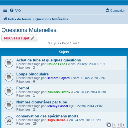
FAQ
Connexion
Index du forum
Questions Matérielles.
Questions Matérielles.
Nouveau sujet
9 sujets • Page
1
sur
1
Sujets
Achat de tube et quelques questions
Dernier message par
Claude Lebas
«
dim. 20 sept. 2020 10:19
Réponses :
2
Loupe binoculaire
Dernier message par
Bernard Fayard
«
sam. 16 mai 2020 21:45
Réponses :
6
Formol
Dernier message par
Rumsaïs Blatrix
«
ven. 20 juin 2014 00:30
Réponses :
1
Nombre d'ouvrières par tube
Dernier message par
Jeremy Pascal
«
jeu. 22 mai 2014 21:02
Réponses :
2
conservation des spécimens morts
Dernier message par
Hugo Darras
«
jeu. 24 nov. 2011 15:29
Réponses :
28
1
2
3