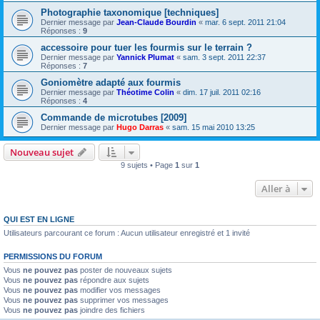
Photographie taxonomique [techniques]
Dernier message par
Jean-Claude Bourdin
«
mar. 6 sept. 2011 21:04
Réponses :
9
accessoire pour tuer les fourmis sur le terrain ?
Dernier message par
Yannick Plumat
«
sam. 3 sept. 2011 22:37
Réponses :
7
Goniomètre adapté aux fourmis
Dernier message par
Théotime Colin
«
dim. 17 juil. 2011 02:16
Réponses :
4
Commande de microtubes [2009]
Dernier message par
Hugo Darras
«
sam. 15 mai 2010 13:25
Nouveau sujet
9 sujets • Page
1
sur
1
Aller à
QUI EST EN LIGNE
Utilisateurs parcourant ce forum : Aucun utilisateur enregistré et 1 invité
PERMISSIONS DU FORUM
Vous
ne pouvez pas
poster de nouveaux sujets
Vous
ne pouvez pas
répondre aux sujets
Vous
ne pouvez pas
modifier vos messages
Vous
ne pouvez pas
supprimer vos messages
Vous
ne pouvez pas
joindre des fichiers