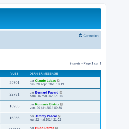
Connexion
9 sujets • Page
1
sur
1
VUES
DERNIER MESSAGE
par
Claude Lebas
29701
dim. 20 sept. 2020 10:19
par
Bernard Fayard
22781
sam. 16 mai 2020 21:45
par
Rumsaïs Blatrix
16985
ven. 20 juin 2014 00:30
par
Jeremy Pascal
16356
jeu. 22 mai 2014 21:02
par
Hugo Darras