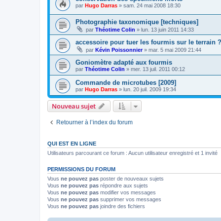
par
Hugo Darras
»
sam. 24 mai 2008 18:30
Photographie taxonomique [techniques]
par
Théotime Colin
»
lun. 13 juin 2011 14:33
accessoire pour tuer les fourmis sur le terrain 
par
Kévin Poissonnier
»
mar. 5 mai 2009 21:44
Goniomètre adapté aux fourmis
par
Théotime Colin
»
mer. 13 juil. 2011 00:12
Commande de microtubes [2009]
par
Hugo Darras
»
lun. 20 juil. 2009 19:34
Nouveau sujet
Retourner à l’index du forum
QUI EST EN LIGNE
Utilisateurs parcourant ce forum : Aucun utilisateur enregistré et 1 invité
PERMISSIONS DU FORUM
Vous
ne pouvez pas
poster de nouveaux sujets
Vous
ne pouvez pas
répondre aux sujets
Vous
ne pouvez pas
modifier vos messages
Vous
ne pouvez pas
supprimer vos messages
Vous
ne pouvez pas
joindre des fichiers