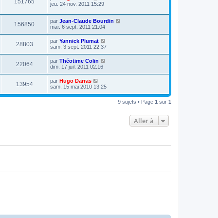
151765
jeu. 24 nov. 2011 15:29
par
Jean-Claude Bourdin
156850
mar. 6 sept. 2011 21:04
par
Yannick Plumat
28803
sam. 3 sept. 2011 22:37
par
Théotime Colin
22064
dim. 17 juil. 2011 02:16
par
Hugo Darras
13954
sam. 15 mai 2010 13:25
9 sujets • Page
1
sur
1
Aller à