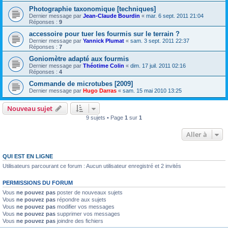
Photographie taxonomique [techniques]
Dernier message par
Jean-Claude Bourdin
«
mar. 6 sept. 2011 21:04
Réponses :
9
accessoire pour tuer les fourmis sur le terrain ?
Dernier message par
Yannick Plumat
«
sam. 3 sept. 2011 22:37
Réponses :
7
Goniomètre adapté aux fourmis
Dernier message par
Théotime Colin
«
dim. 17 juil. 2011 02:16
Réponses :
4
Commande de microtubes [2009]
Dernier message par
Hugo Darras
«
sam. 15 mai 2010 13:25
Nouveau sujet
9 sujets • Page
1
sur
1
Aller à
QUI EST EN LIGNE
Utilisateurs parcourant ce forum : Aucun utilisateur enregistré et 2 invités
PERMISSIONS DU FORUM
Vous
ne pouvez pas
poster de nouveaux sujets
Vous
ne pouvez pas
répondre aux sujets
Vous
ne pouvez pas
modifier vos messages
Vous
ne pouvez pas
supprimer vos messages
Vous
ne pouvez pas
joindre des fichiers