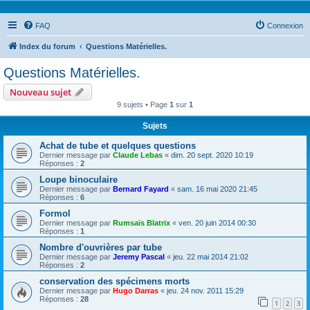
FAQ
Connexion
Index du forum
Questions Matérielles.
Questions Matérielles.
Nouveau sujet
9 sujets • Page
1
sur
1
Sujets
Achat de tube et quelques questions
Dernier message par
Claude Lebas
«
dim. 20 sept. 2020 10:19
Réponses :
2
Loupe binoculaire
Dernier message par
Bernard Fayard
«
sam. 16 mai 2020 21:45
Réponses :
6
Formol
Dernier message par
Rumsaïs Blatrix
«
ven. 20 juin 2014 00:30
Réponses :
1
Nombre d'ouvrières par tube
Dernier message par
Jeremy Pascal
«
jeu. 22 mai 2014 21:02
Réponses :
2
conservation des spécimens morts
Dernier message par
Hugo Darras
«
jeu. 24 nov. 2011 15:29
Réponses :
28
1
2
3