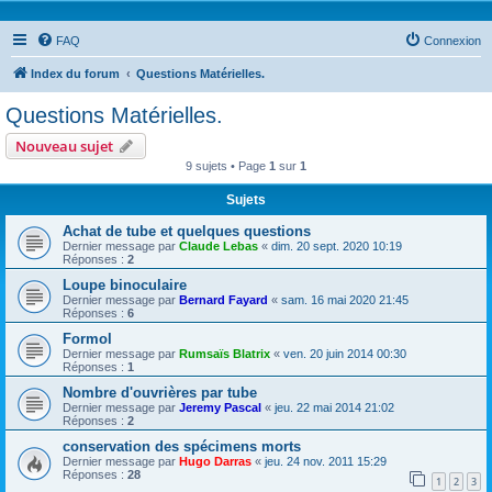
FAQ
Connexion
Index du forum
Questions Matérielles.
Questions Matérielles.
Nouveau sujet
9 sujets • Page
1
sur
1
Sujets
Achat de tube et quelques questions
Dernier message par
Claude Lebas
«
dim. 20 sept. 2020 10:19
Réponses :
2
Loupe binoculaire
Dernier message par
Bernard Fayard
«
sam. 16 mai 2020 21:45
Réponses :
6
Formol
Dernier message par
Rumsaïs Blatrix
«
ven. 20 juin 2014 00:30
Réponses :
1
Nombre d'ouvrières par tube
Dernier message par
Jeremy Pascal
«
jeu. 22 mai 2014 21:02
Réponses :
2
conservation des spécimens morts
Dernier message par
Hugo Darras
«
jeu. 24 nov. 2011 15:29
Réponses :
28
1
2
3