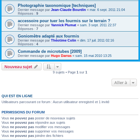
Photographie taxonomique [techniques]
Dernier message par
Jean-Claude Bourdin
«
mar. 6 sept. 2011 21:04
Réponses :
9
accessoire pour tuer les fourmis sur le terrain ?
Dernier message par
Yannick Plumat
«
sam. 3 sept. 2011 22:37
Réponses :
7
Goniomètre adapté aux fourmis
Dernier message par
Théotime Colin
«
dim. 17 juil. 2011 02:16
Réponses :
4
Commande de microtubes [2009]
Dernier message par
Hugo Darras
«
sam. 15 mai 2010 13:25
Nouveau sujet
9 sujets • Page
1
sur
1
Aller à
QUI EST EN LIGNE
Utilisateurs parcourant ce forum : Aucun utilisateur enregistré et 1 invité
PERMISSIONS DU FORUM
Vous
ne pouvez pas
poster de nouveaux sujets
Vous
ne pouvez pas
répondre aux sujets
Vous
ne pouvez pas
modifier vos messages
Vous
ne pouvez pas
supprimer vos messages
Vous
ne pouvez pas
joindre des fichiers