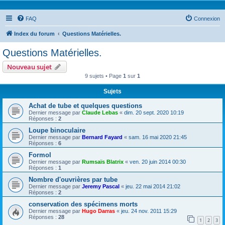
FAQ
Connexion
Index du forum
Questions Matérielles.
Questions Matérielles.
Nouveau sujet
9 sujets • Page
1
sur
1
Sujets
Achat de tube et quelques questions
Dernier message par
Claude Lebas
«
dim. 20 sept. 2020 10:19
Réponses :
2
Loupe binoculaire
Dernier message par
Bernard Fayard
«
sam. 16 mai 2020 21:45
Réponses :
6
Formol
Dernier message par
Rumsaïs Blatrix
«
ven. 20 juin 2014 00:30
Réponses :
1
Nombre d'ouvrières par tube
Dernier message par
Jeremy Pascal
«
jeu. 22 mai 2014 21:02
Réponses :
2
conservation des spécimens morts
Dernier message par
Hugo Darras
«
jeu. 24 nov. 2011 15:29
Réponses :
28
1
2
3