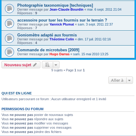
Photographie taxonomique [techniques]
Dernier message par
Jean-Claude Bourdin
«
mar. 6 sept. 2011 21:04
Réponses :
9
accessoire pour tuer les fourmis sur le terrain ?
Dernier message par
Yannick Plumat
«
sam. 3 sept. 2011 22:37
Réponses :
7
Goniomètre adapté aux fourmis
Dernier message par
Théotime Colin
«
dim. 17 juil. 2011 02:16
Réponses :
4
Commande de microtubes [2009]
Dernier message par
Hugo Darras
«
sam. 15 mai 2010 13:25
Nouveau sujet
9 sujets • Page
1
sur
1
Aller à
QUI EST EN LIGNE
Utilisateurs parcourant ce forum : Aucun utilisateur enregistré et 1 invité
PERMISSIONS DU FORUM
Vous
ne pouvez pas
poster de nouveaux sujets
Vous
ne pouvez pas
répondre aux sujets
Vous
ne pouvez pas
modifier vos messages
Vous
ne pouvez pas
supprimer vos messages
Vous
ne pouvez pas
joindre des fichiers