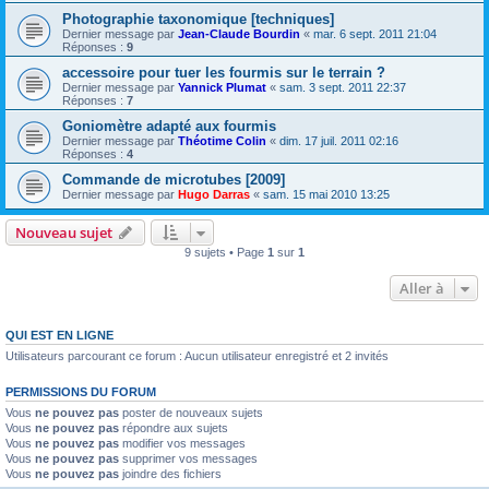
Photographie taxonomique [techniques]
Dernier message par
Jean-Claude Bourdin
«
mar. 6 sept. 2011 21:04
Réponses :
9
accessoire pour tuer les fourmis sur le terrain ?
Dernier message par
Yannick Plumat
«
sam. 3 sept. 2011 22:37
Réponses :
7
Goniomètre adapté aux fourmis
Dernier message par
Théotime Colin
«
dim. 17 juil. 2011 02:16
Réponses :
4
Commande de microtubes [2009]
Dernier message par
Hugo Darras
«
sam. 15 mai 2010 13:25
Nouveau sujet
9 sujets • Page
1
sur
1
Aller à
QUI EST EN LIGNE
Utilisateurs parcourant ce forum : Aucun utilisateur enregistré et 2 invités
PERMISSIONS DU FORUM
Vous
ne pouvez pas
poster de nouveaux sujets
Vous
ne pouvez pas
répondre aux sujets
Vous
ne pouvez pas
modifier vos messages
Vous
ne pouvez pas
supprimer vos messages
Vous
ne pouvez pas
joindre des fichiers