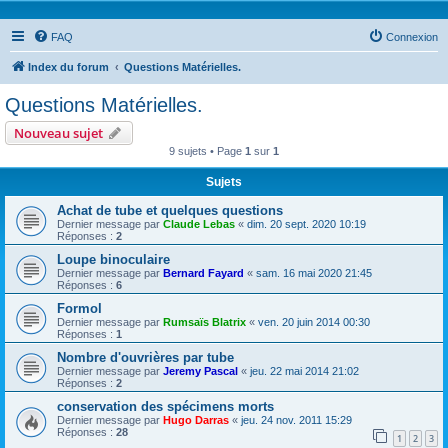
FAQ
Connexion
Index du forum
Questions Matérielles.
Questions Matérielles.
Nouveau sujet
9 sujets • Page
1
sur
1
Sujets
Achat de tube et quelques questions
Dernier message par
Claude Lebas
«
dim. 20 sept. 2020 10:19
Réponses :
2
Loupe binoculaire
Dernier message par
Bernard Fayard
«
sam. 16 mai 2020 21:45
Réponses :
6
Formol
Dernier message par
Rumsaïs Blatrix
«
ven. 20 juin 2014 00:30
Réponses :
1
Nombre d'ouvrières par tube
Dernier message par
Jeremy Pascal
«
jeu. 22 mai 2014 21:02
Réponses :
2
conservation des spécimens morts
Dernier message par
Hugo Darras
«
jeu. 24 nov. 2011 15:29
Réponses :
28
1
2
3