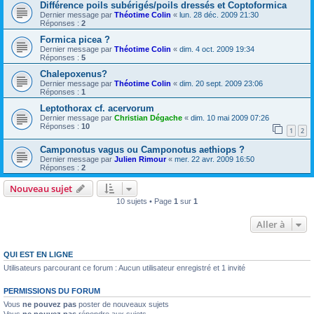
Différence poils subérigés/poils dressés et Coptoformica
Dernier message par
Théotime Colin
«
lun. 28 déc. 2009 21:30
Réponses :
2
Formica picea ?
Dernier message par
Théotime Colin
«
dim. 4 oct. 2009 19:34
Réponses :
5
Chalepoxenus?
Dernier message par
Théotime Colin
«
dim. 20 sept. 2009 23:06
Réponses :
1
Leptothorax cf. acervorum
Dernier message par
Christian Dégache
«
dim. 10 mai 2009 07:26
Réponses :
10
1
2
Camponotus vagus ou Camponotus aethiops ?
Dernier message par
Julien Rimour
«
mer. 22 avr. 2009 16:50
Réponses :
2
Nouveau sujet
10 sujets • Page
1
sur
1
Aller à
QUI EST EN LIGNE
Utilisateurs parcourant ce forum : Aucun utilisateur enregistré et 1 invité
PERMISSIONS DU FORUM
Vous
ne pouvez pas
poster de nouveaux sujets
Vous
ne pouvez pas
répondre aux sujets