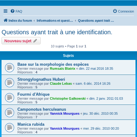
FAQ
Connexion
Index du forum
Informations et questions taxonomiques
Questions ayant trait à une identification.
Questions ayant trait à une identification.
Nouveau sujet
10 sujets • Page
1
sur
1
Sujets
Base sur la morphologie des espèces
Dernier message par
Rumsaïs Blatrix
«
dim. 22 mai 2016 18:35
Réponses :
4
Strongylognathus Huberi
Dernier message par
Claude Lebas
«
sam. 6 déc. 2014 16:26
Réponses :
5
Fourmi d'Afrique
Dernier message par
Christophe Galkowski
«
dim. 2 janv. 2011 01:03
Réponses :
5
Camponotus herculeanus
Dernier message par
Yannick Mourgues
«
jeu. 30 déc. 2010 00:35
Réponses :
7
Manica rubida
Dernier message par
Yannick Mourgues
«
mer. 29 déc. 2010 00:20
Réponses :
4